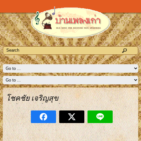
โชคชัย เจริญสุข