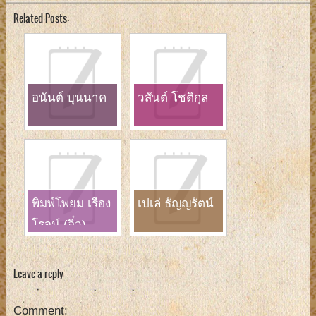
Related Posts:
อนันต์ บุนนาค
วสันต์ โชติกุล
พิมพ์โพยม เรือง
เปเล่ ธัญญรัตน์
โรจน์ (อิ๋ว)
Leave a reply
Comment