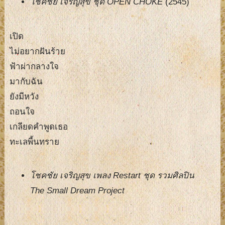
โชคชัย เจริญสุข ชุด OPEN CHOKE
(2545)
เปิด
ไม่อยากฝันร้าย
ฟ้าผ่ากลางใจ
มากับฉัน
ยังมีหวัง
ถอนใจ
เกลียดคำพูดเธอ
ทะเลพี้นทราย
โชคชัย เจริญสุข เพลง Restart ชุด รวมศิลปิน
The Small Dream Project