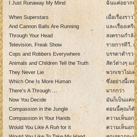
I Just Runaway My Mind
ฉันแค่อยากจะวิ่
When Superstars
เมื่อเรื่องรา
And Cannon Balls Are Running
และเรื่องเครี
Through Your Head
สงครามกำลัง
Television, Freak Show
รายการทีวี, เ
Cops and Robbers Everywhere
บรรดาตำรวจแล
Animals and Children Tell the Truth
สัตว์ต่างๆ แล
They Never Lie
พวกเขาไม่เค
Which One Is More Human
ซึ่งอย่างนี้เ
There’s A Through …
มากกว่า
Now You Decide
มันก็เป็นแค่ห
Compassion in the Jungle
ตอนนี้คุณก็ตั
Compassion in Your Hands
ความเห็นอกเห
Would You Like A Run for it
ความเห็นอกเห
Would You Like To Take My Hand
คุณอยากจะหน