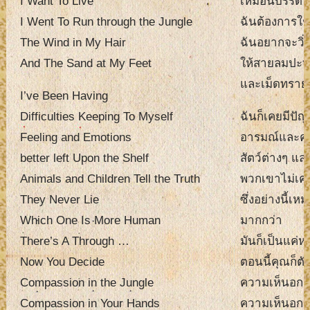
I Want To Live
เหมือนบรรดาส
I Went To Run through the Jungle
ฉันต้องการใช้
The Wind in My Hair
ฉันอยากจะวิ่
And The Sand at My Feet
ให้สายลมปะท
และเม็ดทรายส
I’ve Been Having
Difficulties Keeping To Myself
ฉันก็เคยมีปั
Feeling and Emotions
อารมณ์และควา
better left Upon the Shelf
สัตว์ต่างๆ แล
Animals and Children Tell the Truth
พวกเขาไม่เค
They Never Lie
ซึ่งอย่างนี้เ
Which One Is More Human
มากกว่า
There’s A Through …
มันก็เป็นแค่ห
Now You Decide
ตอนนี้คุณก็ตั
Compassion in the Jungle
ความเห็นอกเห
Compassion in Your Hands
ความเห็นอกเห