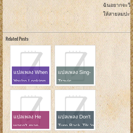
ฉันอยากจะวิ่
ให้สายลมปะท
Related Posts:
แปลเพลง When
แปลเพลง Sing-
You're Looking
Travis
Like That-
Westlife
แปลเพลง He
แปลเพลง Don't
wasn't man
Turn Back-Tik 'n