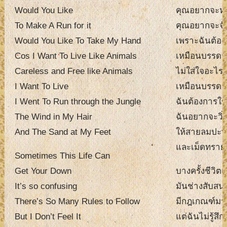
Would You Like
คุณอยากจะหน
To Make A Run for it
คุณอยากจะจับ
Would You Like To Take My Hand
เพราะฉันต้อง
Cos I Want To Live Like Animals
เหมือนบรรดาส
Careless and Free like Animals
ไม่ใส่ใจอะไร
I Want To Live
เหมือนบรรดาส
I Went To Run through the Jungle
ฉันต้องการใช้
The Wind in My Hair
ฉันอยากจะวิ่
And The Sand at My Feet
ให้สายลมปะท
และเม็ดทรายส
Sometimes This Life Can
Get Your Down
บางครั้งชีวิต
It’s so confusing
มันช่างสับสนเ
There’s So Many Rules to Follow
มีกฎเกณฑ์มา
But I Don’t Feel It
แต่ฉันไม่รู้สึ