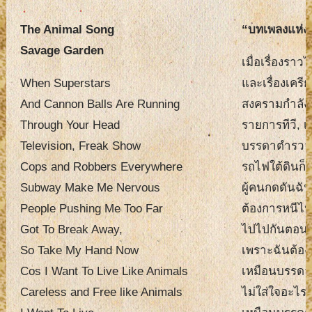
The Animal Song
“บทเพลงแห่งส
Savage Garden
เมื่อเรื่องรา
When Superstars
และเรื่องเครี
And Cannon Balls Are Running
สงครามกำลัง
Through Your Head
รายการทีวี, เ
Television, Freak Show
บรรดาตำรวจแล
Cops and Robbers Everywhere
รถไฟใต้ดินก็
Subway Make Me Nervous
ผู้คนกดดันฉั
People Pushing Me Too Far
ต้องการหนีไ
Got To Break Away,
ไปไปกันตอนนี
So Take My Hand Now
เพราะฉันต้อง
Cos I Want To Live Like Animals
เหมือนบรรดาส
Careless and Free like Animals
ไม่ใส่ใจอะไร