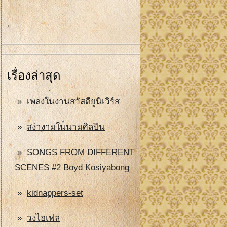
เรื่องล่าสุด
เพลงในงานสวัสดียูนิเวิร์ส
สง่างามในนามศิลปิน
SONGS FROM DIFFERENT
SCENES #2 Boyd Kosiyabong
kidnappers-set
วงไอเฟล