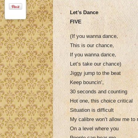
Let’s Dance
FIVE
(If you wanna dance,
This is our chance,
If you wanna dance,
Let’s take our chance)
Jiggy jump to the beat
Keep bouncin’,
30 seconds and counting
Hot one, this choice critical
Situation is difficult
My calibre won’t allow me to
On a level where you
People can hear me