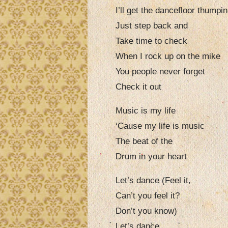
I’ll get the dancefloor thumpin
Just step back and
Take time to check
When I rock up on the mike
You people never forget
Check it out
Music is my life
‘Cause my life is music
The beat of the
Drum in your heart
Let’s dance (Feel it,
Can’t you feel it?
Don’t you know)
Let’s dance