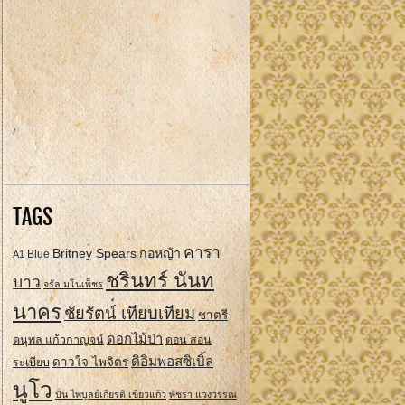
TAGS
คารา
Britney Spears
กอหญ้า
A1
Blue
ชรินทร์ นันท
บาว
จรัล มโนเพ็ชร
นาคร
ชัยรัตน์ เทียบเทียม
ชาตรี
ดอกไม้ป่า
ดนุพล แก้วกาญจน์
ดอน สอน
ดิอิมพอสซิเบิ้ล
ดาวใจ ไพจิตร
ระเบียบ
นูโว
ปั่น ไพบูลย์เกียรติ เขียวแก้ว
พัชรา แวงวรรณ