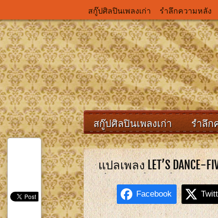
สกู๊ปศิลปินเพลงเก่า
รำลึกความหลัง
สกู๊ปศิลปินเพลงเก่า
รำลึก
แปลเพลง LET’S DANCE-FI
Facebook
Twit