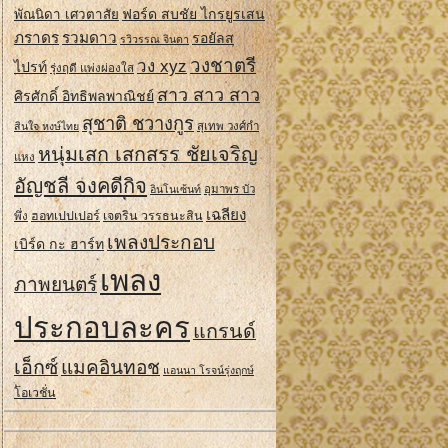
ฟอร์ด สบชัย ไกรยูรเสน
พัณนิดา เศวตาสัย
ภราดร
รวมดาว
รอยัลส
รวิวรรณ จินดา
วงชาตรี
วง xyz
ไปรท์
รุ่งฤดี แพ่งผ่องใส
สาว สาว สาว
ศิรศักดิ์ อิทธิพลพาณิชย์
สุชาติ ชวางกูร
สินใจ หงษ์ไทย
สุเทพ วงศ์กํา
หนุ่มเสก เสกสรร ชัยเจริญ
แหง
อัญชลี จงคดีกิจ
อินโนเซ้นท์
อุมาพร บัว
เฉลียง
ฮอทเปปเปอร์
เจตริน วรรธนะสิน
พึ่ง
เพลงประกอบ
เบิร์ด กะ ฮาร์ท
เพลง
ภาพยนตร์
ประกอบละคร
แกรนด์
เอ็กซ์
แมคอินทอช
แอนนา โรจน์รุ่งฤกษ์
โอเวชั่น