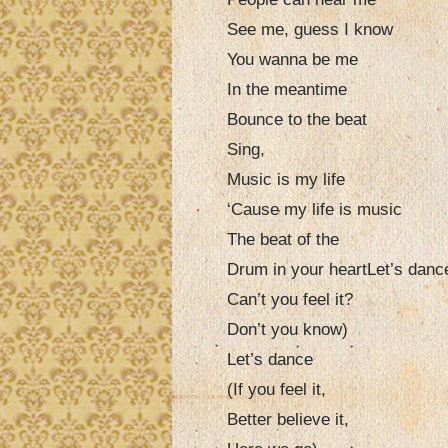
See me, guess I know
You wanna be me
In the meantime
Bounce to the beat
Sing,
Music is my life
‘Cause my life is music
The beat of the
Drum in your heartLet’s dance
Can’t you feel it?
Don’t you know)
Let’s dance
(If you feel it,
Better believe it,