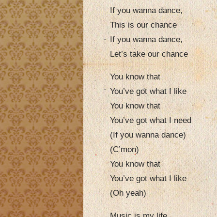
If you wanna dance,
This is our chance
If you wanna dance,
Let’s take our chance
You know that
You’ve got what I like
You know that
You’ve got what I need
(If you wanna dance)
(C’mon)
You know that
You’ve got what I like
(Oh yeah)
Music is my life