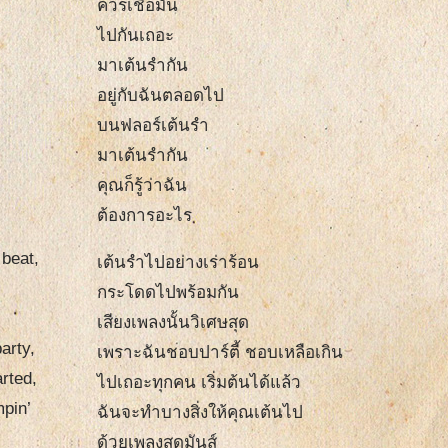
ควรเชื่อมั่น
ไปกันเถอะ
มาเต้นรำกัน
อยู่กับฉันตลอดไป
บนฟลอร์เต้นรำ
มาเต้นรำกัน
คุณก็รู้ว่าฉัน
ต้องการอะไร
 beat,
เต้นรำไปอย่างเร่าร้อน
กระโดดไปพร้อมกัน
เสียงเพลงนั้นวิเศษสุด
party,
เพราะฉันชอบปาร์ตี้ ชอบเหลือเกิน
rted,
ไปเถอะทุกคน เริ่มต้นได้แล้ว
mpin’
ฉันจะทำบางสิ่งให้คุณเต้นไป
ด้วยเพลงสุดมันส์