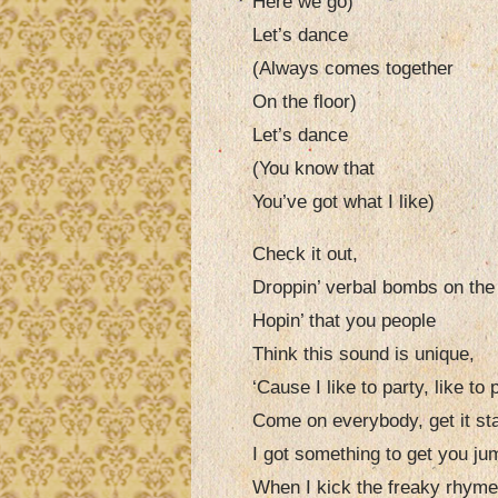
Here we go)
Let’s dance
(Always comes together
On the floor)
Let’s dance
(You know that
You’ve got what I like)
Check it out,
Droppin’ verbal bombs on the
Hopin’ that you people
Think this sound is unique,
‘Cause I like to party, like to 
Come on everybody, get it sta
I got something to get you ju
When I kick the freaky rhyme