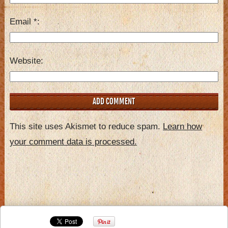
Email
*
Website
This site uses Akismet to reduce spam.
Learn how
your comment data is processed.