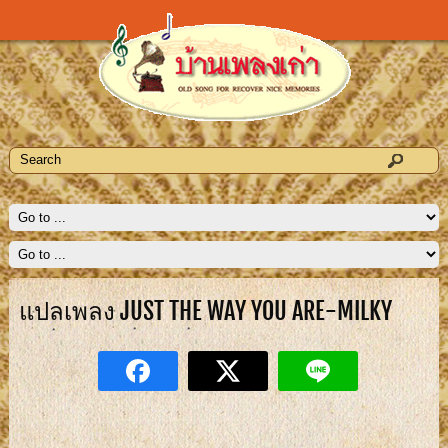
แปลเพลง JUST THE WAY YOU ARE-MILKY