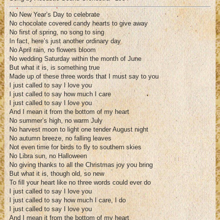
No New Year’s Day to celebrate
No chocolate covered candy hearts to give away
No first of spring, no song to sing
In fact, here’s just another ordinary day
No April rain, no flowers bloom
No wedding Saturday within the month of June
But what it is, is something true
Made up of these three words that I must say to you
I just called to say I love you
I just called to say how much I care
I just called to say I love you
And I mean it from the bottom of my heart
No summer’s high, no warm July
No harvest moon to light one tender August night
No autumn breeze, no falling leaves
Not even time for birds to fly to southern skies
No Libra sun, no Halloween
No giving thanks to all the Christmas joy you bring
But what it is, though old, so new
To fill your heart like no three words could ever do
I just called to say I love you
I just called to say how much I care, I do
I just called to say I love you
And I mean it from the bottom of my heart