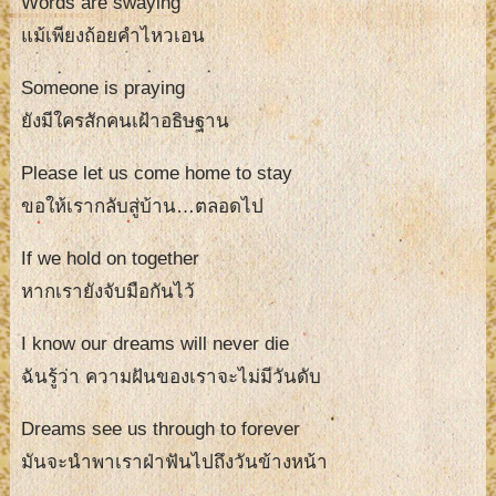
Words are swaying
แม้เพียงถ้อยคำไหวเอน
Someone is praying
ยังมีใครสักคนเฝ้าอธิษฐาน
Please let us come home to stay
ขอให้เรากลับสู่บ้าน…ตลอดไป
If we hold on together
หากเรายังจับมือกันไว้
I know our dreams will never die
ฉันรู้ว่า ความฝันของเราจะไม่มีวันดับ
Dreams see us through to forever
มันจะนำพาเราฝ่าฟันไปถึงวันข้างหน้า