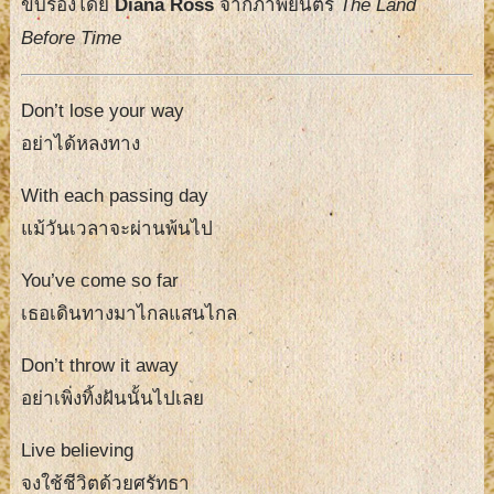
ขับร้องโดย
Diana Ross
จากภาพยนตร์
The Land
Before Time
Don’t lose your way
อย่าได้หลงทาง
With each passing day
แม้วันเวลาจะผ่านพ้นไป
You’ve come so far
เธอเดินทางมาไกลแสนไกล
Don’t throw it away
อย่าเพิ่งทิ้งฝันนั้นไปเลย
Live believing
จงใช้ชีวิตด้วยศรัทธา