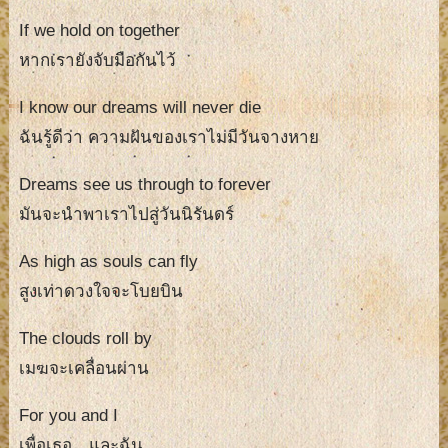
If we hold on together
หากเรายังจับมือกันไว้
I know our dreams will never die
ฉันรู้ดีว่า ความฝันของเราไม่มีวันจางหาย
Dreams see us through to forever
มันจะนำพาเราไปสู่วันนิรันดร์
As high as souls can fly
สูงเท่าดวงใจจะโบยบิน
The clouds roll by
เมฆจะเคลื่อนผ่าน
For you and I
เพื่อเธอ…และฉัน