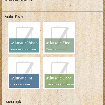
Related Posts:
แปลเพลง When
แปลเพลง Sing-
You're Looking
Travis
Like That-
Westlife
แปลเพลง He
แปลเพลง Don't
wasn't man
Turn Back-Tik 'n
enough-Toni
Tak
Braxton
Leave a reply