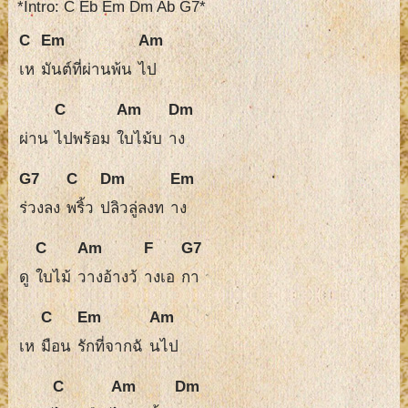
*Intro: C Eb Em Dm Ab G7*
C
Em
Am
เห
มันต์ที่ผ่านพ้น
ไป
C
Am
Dm
ผ่าน
ไปพร้อม
ใบไม้บ
าง
G7
C
Dm
Em
ร่วงลง
พริ้ว
ปลิวลู่ลงท
าง
C
Am
F
G7
ดู
ใบไม้
วางอ้างว้
างเอ
กา
C
Em
Am
เห
มือน
รักที่จากฉั
นไป
C
Am
Dm