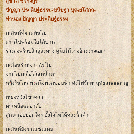
สุชาติ ชวางกูร
ปัญญา ประดิษฐ์ธรรม-ขนิษฐา บุณยโสภณ
ทำนอง ปัญญา ประดิษฐ์ธรรม
เหมันต์ที่ผ่านพ้นไป
ผ่านไปพร้อมใบไม้บาน
ร่วงลงพริ้วปลิวลู่ลงทาง ดูใบไม้วางอ้างว้างเอกา
เหมือนรักที่จากฉันไป
จากไปเหลือไว้แต่น้ำตา
หลั่งรินไหลท่วมใจท่วมขอบฟ้า ดังไฟรักพาฤทัยแหลกลาญ
เพียงหวังไขว่คว้า
ค่าเหลือแค่อาลัย
สุดจะเอ่ยบอกใคร ยั้งใจไม่ให้หลงน้ำคำ
เหมันต์ยังผ่านเช่นเคย