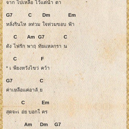
จาก
ไปเหลือ
ไว้แต่น้ำ
ตา
G7
C
Dm
Em
หลั่งรินไห
ลท่วม
ใจท่วมขอบ
ฟ้า
C
Am
G7
C
ดัง
ไฟรัก
พาฤ
ทัยแหลกรา
น
C
F
* เ
พียงหวังไขว่
คว้า
G7
C
ค่าเหลือแค่อาลั
ย
C
Em
สุดจะเ
อ่ย บอกใ
คร
Am
Dm
G7