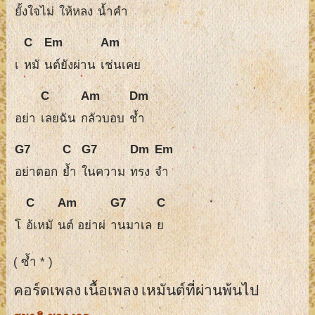
ยั้งใจไม่
ให้หลง
น้ำคำ
C
Em
Am
เ
หมั
นต์ยังผ่าน
เช่นเคย
C
Am
Dm
อย่า
เลยฉัน
กลัวบอบ
ช้ำ
G7
C
G7
Dm
Em
อย่าตอก
ย้ำ
ในความ
ทรง
จำ
C
Am
G7
C
โ
อ้เหมั
นต์ อย่าผ่
านมาเล
ย
( ซ้ำ * )
คอร์ดเพลง เนื้อเพลง เหมันต์ที่ผ่านพ้นไป