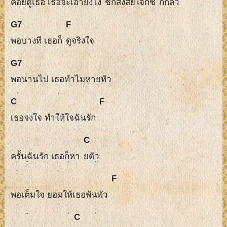
คอยดูเธอ เธอจะเอายังไง
ชักสงสัยใจก็ชั
กกลัว
G7
F
พอบางที เธอก็
ดูจริงใจ
G7
พอนานไป เธอทำไมหายหัว
C
F
เธอจงใจ ทำให้ใจฉันรัก
C
ครั้นฉันรัก เธอก็หา
ยตัว
F
พอเต็มใจ ยอมให้เธอพันพัว
C