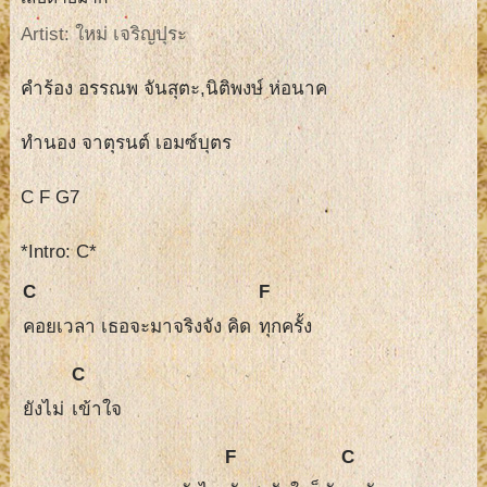
Artist: ใหม่ เจริญปุระ
คำร้อง อรรณพ จันสุตะ,นิติพงษ์ ห่อนาค
ทำนอง จาตุรนต์ เอมซ์บุตร
C F G7
*Intro: C*
C
F
คอยเวลา เธอจะมาจริงจัง คิด
ทุกครั้ง
C
ยังไม่
เข้าใจ
F
C