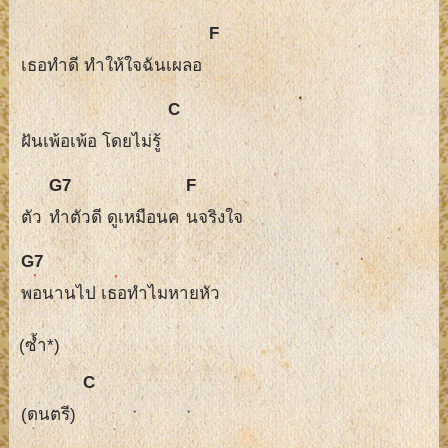
F
เธอทำดี ทำให้ใจฉันเผลอ
C
ฝันเพ้อเพ้อ โดยไม่รู้
G7
F
ตัว
ทำตัวดี ดูเหมือนค
นจริงใจ
G7
พอนานไป เธอทำไมหายหัว
(ซ้ำ*)
C
(ดนตรี)