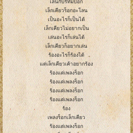
เล่นกับริทึ่มบ๊อก
เล็กเคียวร็อกอะโลน
เป็นอะไรก็เป็นได้
เล็กเคียวไม่อยากเป็น
เล่นอะไรก็เล่นได้
เล็กเคียวก็อยากเล่น
ร้องอะไรก็ร้องได้
แต่เล็กเคียวเค้าอยากร้อง
ร้องแต่เพลงร็อก
ร้องแต่เพลงร็อก
ร้องแต่เพลงร็อก
ร้องแต่เพลงร็อก
ร้อง
เพลงร็อกเล็กเคียว
ร้องแต่เพลงร็อก