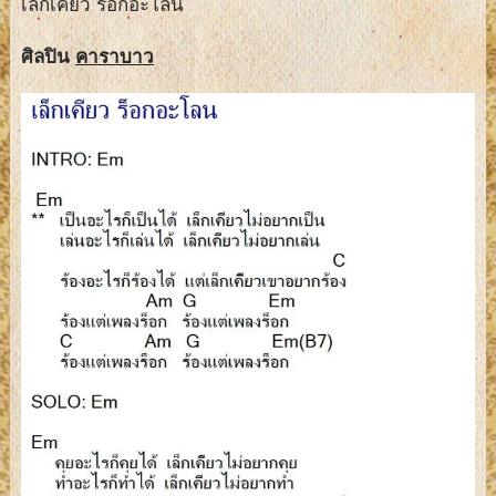
เล็กเคียว ร็อกอะโลน
ศิลปิน
คาราบาว