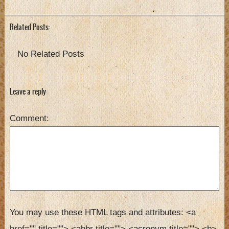
Related Posts:
No Related Posts
Leave a reply
Comment
You may use these HTML tags and attributes:
<a 
href="" title=""> <abbr title=""> <acronym title=""> <b> 