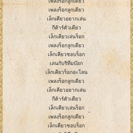
เพลงร็อกลูกเดียว
เพลงร็อกลูกเดียว
เล็กเคียวอยากเล่น
กีต้าร์ตัวเดียว
เล็กเคียวเล่นร็อก
เพลงร็อกลูกเดียว
เล็กเคียวชอบร็อก
เล่นกับริทึ่มบ๊อก
เล็กเคียวร็อกอะโลน
เพลงร็อกลูกเดียว
เล็กเคียวอยากเล่น
กีต้าร์ตัวเดียว
เล็กเคียวเล่นร็อก
เพลงร็อกลูกเดียว
เล็กเคียวชอบร็อก