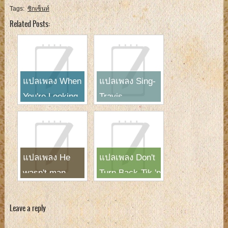
Tags:
ซิกเซ็นท์
Related Posts:
แปลเพลง When
แปลเพลง Sing-
You're Looking
Travis
Like That-
Westlife
แปลเพลง He
แปลเพลง Don't
wasn't man
Turn Back-Tik 'n
enough-Toni
Tak
Braxton
Leave a reply