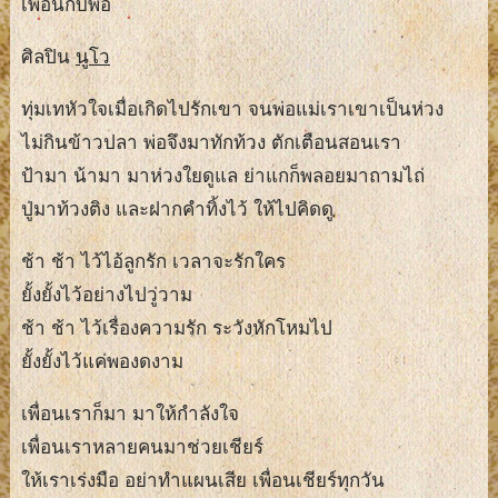
เพื่อนกับพ่อ
ศิลปิน
นูโว
ทุ่มเทหัวใจเมื่อเกิดไปรักเขา จนพ่อแม่เราเขาเป็นห่วง
ไม่กินข้าวปลา พ่อจึงมาทักท้วง ตักเตือนสอนเรา
ป้ามา น้ามา มาห่วงใยดูแล ย่าแกก็พลอยมาถามไถ่
ปู่มาท้วงติง และฝากคำทิ้งไว้ ให้ไปคิดดู
ช้า ช้า ไว้ไอ้ลูกรัก เวลาจะรักใคร
ยั้งยั้งไว้อย่างไปวู่วาม
ช้า ช้า ไว้เรื่องความรัก ระวังหักโหมไป
ยั้งยั้งไว้แค่พองดงาม
เพื่อนเราก็มา มาให้กำลังใจ
เพื่อนเราหลายคนมาช่วยเชียร์
ให้เราเร่งมือ อย่าทำแผนเสีย เพื่อนเชียร์ทุกวัน