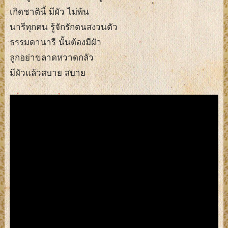
เกิดชาตินี้ มีผัว ไม่พ้น
นารีทุกคน รู้จักรักตนสงวนตัว
ธรรมดานารี นั้นต้องมีผัว
ลูกอย่าขลาดหวาดกลัว
มีผัวแล้วสบาย สบาย