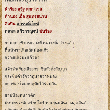
คำร้อง สุรัฐ พุกกะเวส
ทำนอง เอื้อ สุนทรสนาน
ศิลปิน
แกรนด์เอ็กซ์
ดนุพล แก้วกาญจน์
ขับร้อง
ยามอุษาฟ้ากระจ่างทั่วนภางค์สว่างแล้ว
ตื่นนิทราเสียเถิดน้องแก้ว
สว่างแล้วนะแก้วตา
แจ้วจำเรียงเสียงกระซิบสั่งดั่งสัญญา
กระซิบคำรักว่า
อุษาสวาท
ปอง
อย่าข้องใจมอบฤทัยไว้ร่วมกัน
ยามน้องหนาวตัก
พี่ซบทรวงพักตร์อบไอรักจนอุ่นพลันต่างสุขสันต์