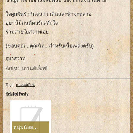
ขวัญตาเจ้าอย่าลืมสัมพันธ์ ปองรักกันจนวันตาย
ใจผูกพันรักกันจนกว่าดินและฟ้าจะทลาย
อุษานี้มีมนต์ดลรักสลักใจ
ร่วมสายใยสวาทเอย
(ขอบคุณ ..คุณนัท.. สำหรับเนื้อเพลงครับ)
อุษาสวาท
Artist: แกรนด์เอ็กซ์
Tags:
แกรนด์เอ็กซ์
Related Posts:
หนุ่มน้อย…