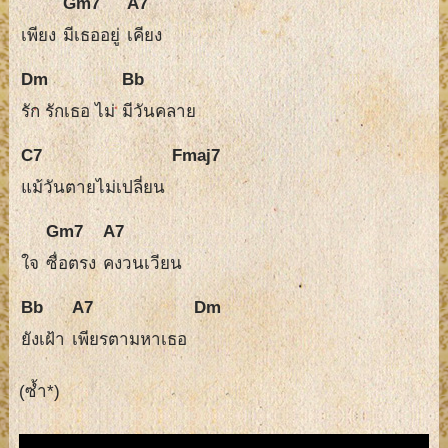
Gm7
A7
เพียง
มีเธออยู่
เคียง
Dm
Bb
รัก รักเธอ ไม่
มีวันคลาย
C7
Fmaj7
แม้วันตายไม่เปลี่ยน
Gm7
A7
ใจ
ซื่อตรง
คงวนเวียน
Bb
A7
Dm
ยังเฝ้า
เพียรตามหาเธอ
(ซ้ำ*)