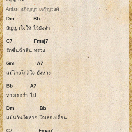
Artist: อภิญญา เจริญวงศ์
Dm
Bb
สัญญาใจให้
ไว้ยังจำ
C7
Fmaj7
รักชื่นฉ่ำล้น
ทรวง
Gm
A7
แม้ไกลใกล้ใจ
ยังห่วง
Bb
A7
หวงเธอร่ำ
ไป
Dm
Bb
แม้นวันใดหาก
ใจเธอเปลี่ยน
C7
Fmaj7