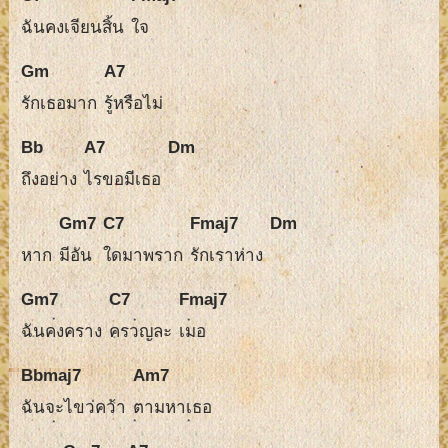
ฉันคงเจียนสิ้น
ใจ
Gm
A7
รักเธอมาก
รู้หรือไม่
Bb
A7
Dm
ถึงอย่าง
ไรขอมีเธอ
Gm7
C7
Fmaj7
Dm
หาก
มีอัน
ใดมาพราก
รักเราห่าง
Gm7
C7
Fmaj7
ฉันคงคราง
ครวญละ
เมอ
Bbmaj7
Am7
ฉันจะไขว่คว้า
ตามหาเธอ