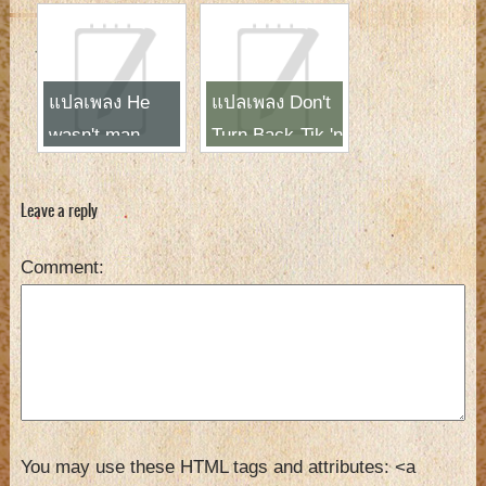
Like That-
Westlife
แปลเพลง He
แปลเพลง Don't
wasn't man
Turn Back-Tik 'n
enough-Toni
Tak
Braxton
Leave a reply
Comment
You may use these HTML tags and attributes:
<a 