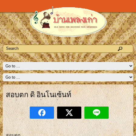
สอบตก ดิ อินโนเซ้นท์
สอบตก