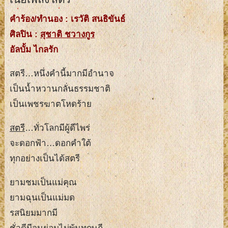
คำร้อง/ทำนอง : เรวัติ สนธิขันธ์
ศิลปิน :
สุชาติ ชวางกูร
อัลบั้ม ไกลรัก
สตรี…หนึ่งคำนี้มากมีอำนาจ
เป็นน้ำหวานกลั่นธรรมชาติ
เป็นเพชรฆาตโหดร้าย
สตรี
…ทั่วโลกมีผู้ดีไพร่
จะดอกฟ้า…ดอกคำใต้
ทุกอย่างเป็นได้สตรี
ยามชมเป็นแม่คุณ
ยามฉุนเป็นแม่มด
รสนิยมมากมี