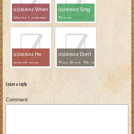
แปลเพลง When
แปลเพลง Sing-
You're Looking
Travis
Like That-
Westlife
แปลเพลง He
แปลเพลง Don't
wasn't man
Turn Back-Tik 'n
enough-Toni
Tak
Braxton
Leave a reply
Comment