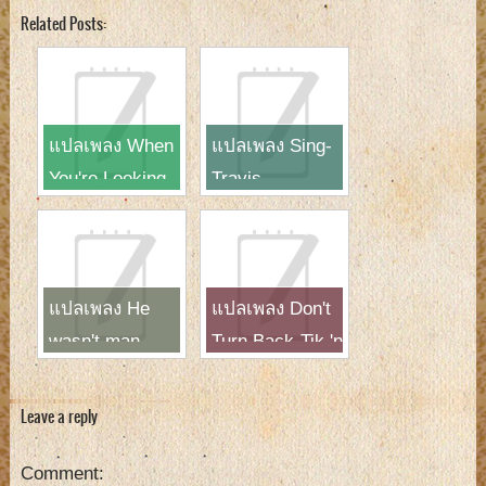
Related Posts:
แปลเพลง When
แปลเพลง Sing-
You're Looking
Travis
Like That-
Westlife
แปลเพลง He
แปลเพลง Don't
wasn't man
Turn Back-Tik 'n
enough-Toni
Tak
Braxton
Leave a reply
Comment