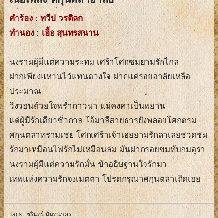
คำร้อง : ทวีป วรดิลก
ทำนอง : เอื้อ สุนทรสนาน
นงรามผู้มีแต่ความระทม เศร้าโศกซมยามรักไกล
ฝากเพียงแหวนไว้แทนดวงใจ ฝากแค่รอยอาลัยเหลือ
ประมาณ
วิงวอนด้วยใจพร่ำภาวนา แม่คงคาเป็นพยาน
แด่ผู้มีรักเดียวชั่วกาล โอ้มาลีสายธารยังพลอยโศกตรม
ศกุนตลาทรามเชย โศกเศร้าเจ้าเอยยามรักลาเลยชวดชม
รักมาเหมือนไฟรักไม่เหมือนลม มันฝากรอยขมทับถมอุรา
นงรามผู้มีแต่ความรักมั่น ข้าอธิษฐานใจรักมา
เทพแห่งความรักจงเมตตา โปรดกรุณาศกุนตลาเถิดเอย
Tags:
ชรินทร์ นันทนาคร