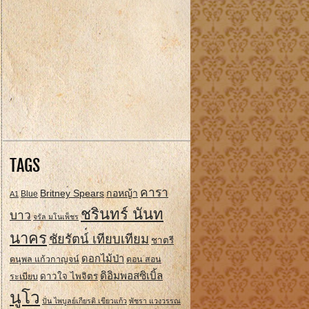
TAGS
คารา
Britney Spears
กอหญ้า
A1
Blue
ชรินทร์ นันท
บาว
จรัล มโนเพ็ชร
นาคร
ชัยรัตน์ เทียบเทียม
ชาตรี
ดอกไม้ป่า
ดนุพล แก้วกาญจน์
ดอน สอน
ดิอิมพอสซิเบิ้ล
ดาวใจ ไพจิตร
ระเบียบ
นูโว
ปั่น ไพบูลย์เกียรติ เขียวแก้ว
พัชรา แวงวรรณ