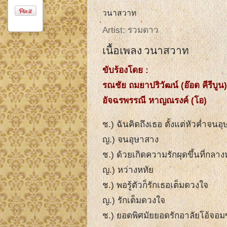
วนาสวาท
Artist: รวมดาว
เนื้อเพลง วนาสวาท
ขับร้องโดย :
รณชัย ถมยาปริวัฒน์ (อ๊อด คีรีบูน)
อัจฉรพรรณี หาญณรงค์ (โอ)
ช.) ฉันคิดถึงเธอ ตั้งแต่หัวค่ำจนอ
ญ.) จนอุษาสาง
ช.) ด้วยเกิดความรักผุดขึ้นที่กลาง
ญ.) หว่างหทัย
ช.) พอรู้ตัวก็รักเธอเต็มดวงใจ
ญ.) รักเต็มดวงใจ
ช.) ยอดพิศมัยยอดรักอาลัยโอ้จอมข