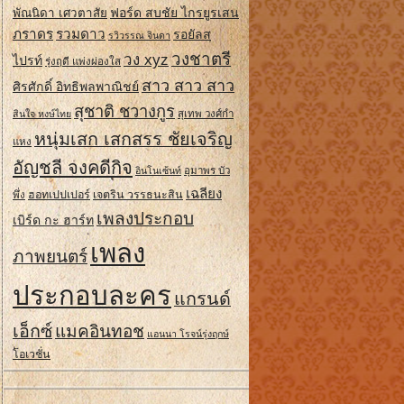
ฟอร์ด สบชัย ไกรยูรเสน
พัณนิดา เศวตาสัย
ภราดร
รวมดาว
รอยัลส
รวิวรรณ จินดา
วงชาตรี
วง xyz
ไปรท์
รุ่งฤดี แพ่งผ่องใส
สาว สาว สาว
ศิรศักดิ์ อิทธิพลพาณิชย์
สุชาติ ชวางกูร
สินใจ หงษ์ไทย
สุเทพ วงศ์กํา
หนุ่มเสก เสกสรร ชัยเจริญ
แหง
อัญชลี จงคดีกิจ
อินโนเซ้นท์
อุมาพร บัว
เฉลียง
ฮอทเปปเปอร์
เจตริน วรรธนะสิน
พึ่ง
เพลงประกอบ
เบิร์ด กะ ฮาร์ท
เพลง
ภาพยนตร์
ประกอบละคร
แกรนด์
เอ็กซ์
แมคอินทอช
แอนนา โรจน์รุ่งฤกษ์
โอเวชั่น