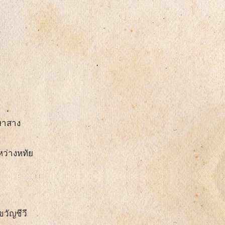
ุษาสาง
หว่างหทัย
วัญชีวี