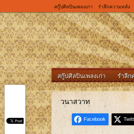
สกู๊ปศิลปินเพลงเก่า
รำลึกความหลัง
สกู๊ปศิลปินเพลงเก่า
รำลึก
วนาสวาท
Facebook
Twit