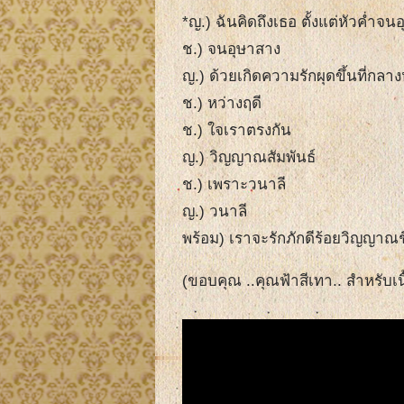
*ญ.) ฉันคิดถึงเธอ ตั้งแต่หัวค่ำจน
ช.) จนอุษาสาง
ญ.) ด้วยเกิดความรักผุดขึ้นที่กลาง
ช.) หว่างฤดี
ช.) ใจเราตรงกัน
ญ.) วิญญาณสัมพันธ์
ช.) เพราะวนาลี
ญ.) วนาลี
พร้อม) เราจะรักภักดีร้อยวิญญาณชี
(ขอบคุณ ..คุณฟ้าสีเทา.. สำหรับเน