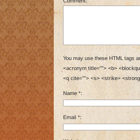
Comment
You may use these HTML tags an
<acronym title=""> <b> <blockqu
<q cite=""> <s> <strike> <strong
Name
*
Email
*