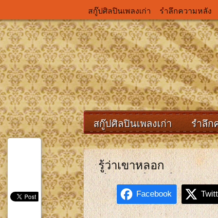
สกู๊ปศิลปินเพลงเก่า
รำลึกความหลัง
สกู๊ปศิลปินเพลงเก่า
รำลึก
รู้ว่าเขาหลอก
Facebook
Twit