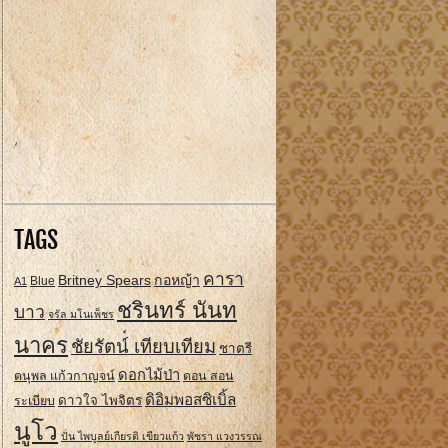
TAGS
คารา
Britney Spears
กอหญ้า
A1
Blue
ชรินทร์ นันท
บาว
จรัล มโนเพ็ชร
นาคร
ชัยรัตน์ เทียบเทียม
ชาตรี
ดอกไม้ป่า
ดนุพล แก้วกาญจน์
ดอน สอน
ดิอิมพอสซิเบิ้ล
ดาวใจ ไพจิตร
ระเบียบ
นูโว
ปั่น ไพบูลย์เกียรติ เขียวแก้ว
พัชรา แวงวรรณ