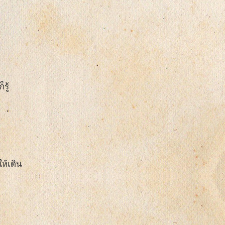
รู้
ห้เดิน