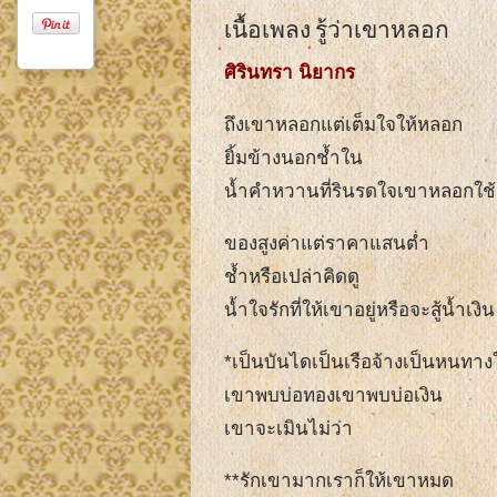
เนื้อเพลง รู้ว่าเขาหลอก
ศิรินทรา นิยากร
ถึงเขาหลอกแต่เต็มใจให้หลอก
ยิ้มข้างนอกช้ำใน
น้ำคำหวานที่รินรดใจเขาหลอกใช้ก็
ของสูงค่าแต่ราคาแสนต่ำ
ช้ำหรือเปล่าคิดดู
น้ำใจรักที่ให้เขาอยู่หรือจะสู้น้ำเงิน
*เป็นบันไดเป็นเรือจ้างเป็นหนทางใ
เขาพบบ่อทองเขาพบบ่อเงิน
เขาจะเมินไม่ว่า
**รักเขามากเราก็ให้เขาหมด