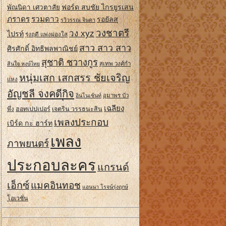
ฟอร์ด สบชัย ไกรยูรเสน
พัณนิดา เศวตาสัย
ภราดร
รวมดาว
รอยัลส
รวิวรรณ จินดา
วงชาตรี
วง xyz
ไปรท์
รุ่งฤดี แพ่งผ่องใส
สาว สาว สาว
ศิรศักดิ์ อิทธิพลพาณิชย์
สุชาติ ชวางกูร
สินใจ หงษ์ไทย
สุเทพ วงศ์กํา
หนุ่มเสก เสกสรร ชัยเจริญ
แหง
อัญชลี จงคดีกิจ
อินโนเซ้นท์
อุมาพร บัว
เฉลียง
ฮอทเปปเปอร์
เจตริน วรรธนะสิน
พึ่ง
เพลงประกอบ
เบิร์ด กะ ฮาร์ท
เพลง
ภาพยนตร์
ประกอบละคร
แกรนด์
เอ็กซ์
แมคอินทอช
แอนนา โรจน์รุ่งฤกษ์
โอเวชั่น