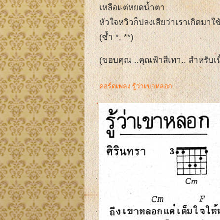
เหลือแต่หยดน้ำตา
หัวใจหวิวก็ปลงเสียว่าเราเกิดมาใช
(ซ้ำ *, **)
(ขอบคุณ ..คุณฟ้าสีเทา.. สำหรับเน
คอร์ดเพลง รู้ว่าเขาหลอก