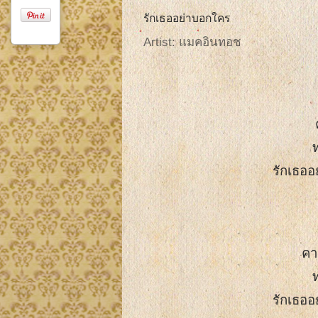
รักเธออย่าบอกใคร
Artist: แมคอินทอช
ท
รักเธออ
คา
ท
รักเธออ