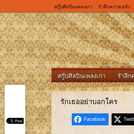
สกู๊ปศิลปินเพลงเก่า
รำลึกความหลัง
สกู๊ปศิลปินเพลงเก่า
รำลึก
รักเธออย่าบอกใคร
Facebook
Twit