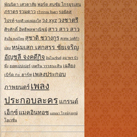
ฟอร์ด สบชัย ไกรยูรเสน
พัณนิดา เศวตาสัย
ภราดร
รวมดาว
รอยัลส
รวิวรรณ จินดา
วงชาตรี
วง xyz
ไปรท์
รุ่งฤดี แพ่งผ่องใส
สาว สาว สาว
ศิรศักดิ์ อิทธิพลพาณิชย์
สุชาติ ชวางกูร
สินใจ หงษ์ไทย
สุเทพ วงศ์กํา
หนุ่มเสก เสกสรร ชัยเจริญ
แหง
อัญชลี จงคดีกิจ
อินโนเซ้นท์
อุมาพร บัว
เฉลียง
ฮอทเปปเปอร์
เจตริน วรรธนะสิน
พึ่ง
เพลงประกอบ
เบิร์ด กะ ฮาร์ท
เพลง
ภาพยนตร์
ประกอบละคร
แกรนด์
เอ็กซ์
แมคอินทอช
แอนนา โรจน์รุ่งฤกษ์
โอเวชั่น