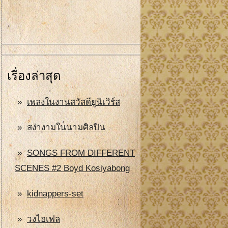
เรื่องล่าสุด
เพลงในงานสวัสดียูนิเวิร์ส
สง่างามในนามศิลปิน
SONGS FROM DIFFERENT
SCENES #2 Boyd Kosiyabong
kidnappers-set
วงไอเฟล