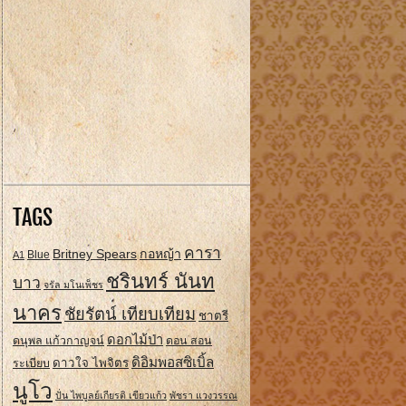
TAGS
คารา
Britney Spears
กอหญ้า
A1
Blue
ชรินทร์ นันท
บาว
จรัล มโนเพ็ชร
นาคร
ชัยรัตน์ เทียบเทียม
ชาตรี
ดอกไม้ป่า
ดนุพล แก้วกาญจน์
ดอน สอน
ดิอิมพอสซิเบิ้ล
ดาวใจ ไพจิตร
ระเบียบ
นูโว
ปั่น ไพบูลย์เกียรติ เขียวแก้ว
พัชรา แวงวรรณ