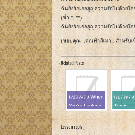
ฉันยังรักเธอสูญความรักไปด้วยใจย
(ซ้ำ *, **)
ฉันยังรักเธอสูญความรักไปด้วยใจย
(ขอบคุณ ..คุณฟ้าสีเทา.. สำหรับเน
Related Posts:
แปลเพลง When
แปลเพลง 
You're Looking
Travis
Like That-
Westlife
Leave a reply