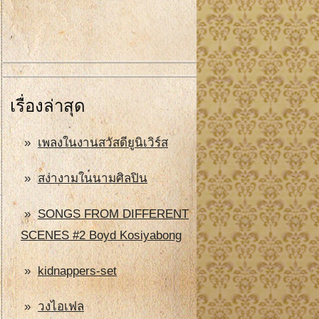
เรื่องล่าสุด
เพลงในงานสวัสดียูนิเวิร์ส
สง่างามในนามศิลปิน
SONGS FROM DIFFERENT
SCENES #2 Boyd Kosiyabong
kidnappers-set
วงไอเฟล