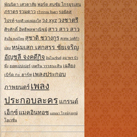
ฟอร์ด สบชัย ไกรยูรเสน
พัณนิดา เศวตาสัย
ภราดร
รวมดาว
รอยัลส
รวิวรรณ จินดา
วงชาตรี
วง xyz
ไปรท์
รุ่งฤดี แพ่งผ่องใส
สาว สาว สาว
ศิรศักดิ์ อิทธิพลพาณิชย์
สุชาติ ชวางกูร
สินใจ หงษ์ไทย
สุเทพ วงศ์กํา
หนุ่มเสก เสกสรร ชัยเจริญ
แหง
อัญชลี จงคดีกิจ
อินโนเซ้นท์
อุมาพร บัว
เฉลียง
ฮอทเปปเปอร์
เจตริน วรรธนะสิน
พึ่ง
เพลงประกอบ
เบิร์ด กะ ฮาร์ท
เพลง
ภาพยนตร์
ประกอบละคร
แกรนด์
เอ็กซ์
แมคอินทอช
แอนนา โรจน์รุ่งฤกษ์
โอเวชั่น