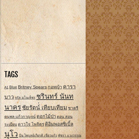
TAGS
คารา
Britney Spears
กอหญ้า
A1
Blue
ชรินทร์ นันท
บาว
จรัล มโนเพ็ชร
นาคร
ชัยรัตน์ เทียบเทียม
ชาตรี
ดอกไม้ป่า
ดนุพล แก้วกาญจน์
ดอน สอน
ดิอิมพอสซิเบิ้ล
ดาวใจ ไพจิตร
ระเบียบ
นูโว
ปั่น ไพบูลย์เกียรติ เขียวแก้ว
พัชรา แวงวรรณ