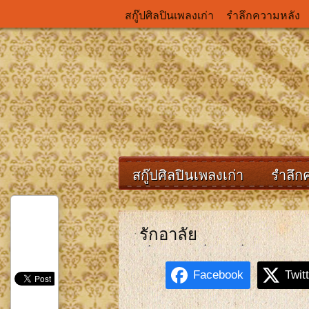
สกู๊ปศิลปินเพลงเก่า
รำลึกความหลัง
สกู๊ปศิลปินเพลงเก่า
รำลึก
รักอาลัย
Facebook
Twit