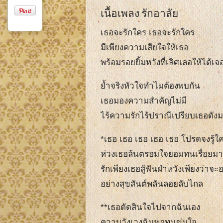
เนื้อเพลง รักอาลัย
เธอจะรักใคร เธอจะรักใคร
มีเพียงความเสียใจให้เธอ
พร้อมรอยยิ้มหวังที่เลิศเลอให้ได้
ย้ำจริงหัวใจทำไมต้องพบกัน
เธอมองความสำคัญไม่มี
ไร้ความรักไร้ปราณีเปรียบเธอดัง
*เธอ เธอ เธอ เธอ เธอ โปรดจงรู้
ห่วงเธอล้นตรอมใจยอมทนเรื่อยมา
รักเพียงเธอสู้ฟันฝ่าหวังเพียงว่าจะอย
อย่างสุขสันต์พลันลอยลับไกล
**เธอตัดสินใจไปจากฉันเอง
ความวังเวงฉันพอทนข่มใจ