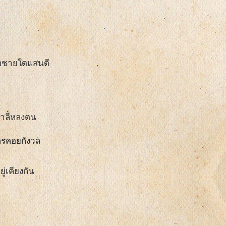
เจอชายใดแสนดี
มาลีหลงตน
ใครคอยกังวล
ู่เคียงกัน