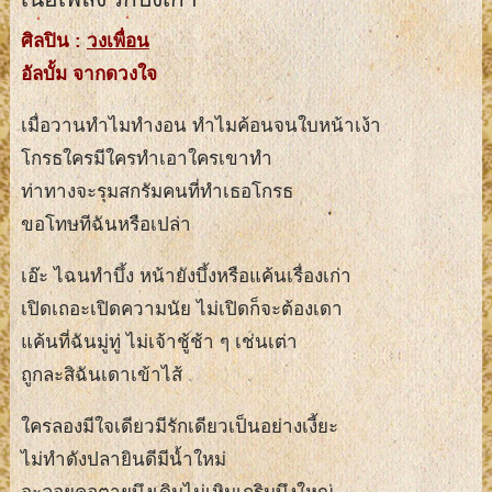
ศิลปิน :
วงเพื่อน
อัลบั้ม จากดวงใจ
เมื่อวานทำไมทำงอน ทำไมค้อนจนใบหน้าเง้า
โกรธใครมีใครทำเอาใครเขาทำ
ท่าทางจะรุมสกรัมคนที่ทำเธอโกรธ
ขอโทษทีฉันหรือเปล่า
เอ๊ะ ไฉนทำบึ้ง หน้ายังบึ้งหรือแค้นเรื่องเก่า
เปิดเถอะเปิดความนัย ไม่เปิดก็จะต้องเดา
แค้นที่ฉันมู่ทู่ ไม่เจ้าชู้ช้า ๆ เช่นเต่า
ถูกละสิฉันเดาเข้าไส้
ใครลองมีใจเดียวมีรักเดียวเป็นอย่างเงี้ยะ
ไม่ทำดังปลายินดีมีน้ำใหม่