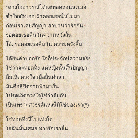
*ดวงใจอาวรณ์ได้แต่ทอดถอนละเมอ
ช้ำใจจริงเออเฝ้าคอยเธอนั้นไม่มา
ก่อนเราเคยสัญญา สาบานว่ารักกัน
รอคอยเธอคืนวันความหวังสิ้น
โอ้..รอคอยเธอคืนวัน ความหวังสิ้น
ได้ยินคำบอกรัก ใจก็ประจักษ์ความจริง
ใช่ว่าจะทอดทิ้ง แต่หญิงนั้นสิ้นปัญญา
ลืมเถิดดวงใจ เมื่อสิ้นคำลา
มันคือลิขิตจากฟ้ามากั้น
โปรดเถิดดวงใจใช่ว่าลืมกัน
เป็นเพราะสวรรค์แห่งนี้มิใช่ของเรา(*)
ใช่ทอดทิ้งนี้ไปแห่งใด
ใจฉันมั่นเสมอ ทางรักเราสิ้น