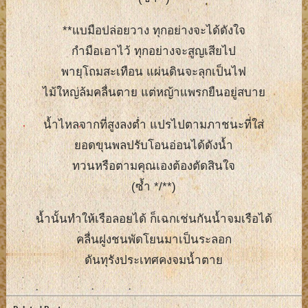
**แบมือปล่อยวาง ทุกอย่างจะได้ดังใจ
กำมือเอาไว้ ทุกอย่างจะสูญเสียไป
พายุโถมสะเทือน แผ่นดินจะลุกเป็นไฟ
ไม้ใหญ่ล้มคลื่นตาย แต่หญ้าแพรกยืนอยู่สบาย
น้ำไหลจากที่สูงลงต่ำ แปรไปตามภาชนะที่ใส่
ยอดขุนพลปรับโอนอ่อนได้ดังน้ำ
ทวนหรือตามคุณเองต้องตัดสินใจ
(ซ้ำ */**)
น้ำนั้นทำให้เรือลอยได้ ก็เฉกเช่นกันน้ำจมเรือได้
คลื่นฝูงชนพัดโยนมาเป็นระลอก
ดันทุรังประเทศคงจมน้ำตาย