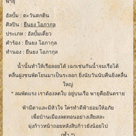
พายุ
อัลบั้ม : ตะวันตกดิน
ศิลปิน :
ยืนยง โอภากุล
ประเภท : อัลบั้มเดี่ยว
คำร้อง : ยืนยง โอภากุล
ทำนอง : ยืนยง โอภากุล
น้ำนั้นทำให้เรือลอยได้ เฉกเช่นกันน้ำจมเรือได้
คลื่นฝูงชนพัดโยนมาเป็นระลอก ยิ่งนับวันนับคืนยิ่งคลื่น
ใหญ่
* ลมพัดแรง เราต้องลดใบ อยู่บนเรือ พายุคืออันตราย
ฟ้ามีตาและมีหัวใจ ใครทำดีฟ้าย่อมให้อภัย
เพื่อบ้านเมืองลดทอนอย่างเสียสละ
มุ่งก้าวหน้าถอยหลังสิบก้าวยังน้อยไป
(ซ้ำ *)