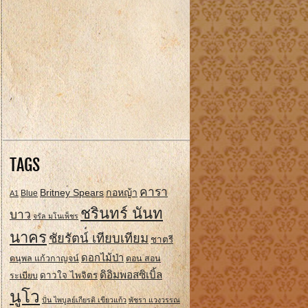
TAGS
คารา
Britney Spears
กอหญ้า
A1
Blue
ชรินทร์ นันท
บาว
จรัล มโนเพ็ชร
นาคร
ชัยรัตน์ เทียบเทียม
ชาตรี
ดอกไม้ป่า
ดนุพล แก้วกาญจน์
ดอน สอน
ดิอิมพอสซิเบิ้ล
ดาวใจ ไพจิตร
ระเบียบ
นูโว
ปั่น ไพบูลย์เกียรติ เขียวแก้ว
พัชรา แวงวรรณ