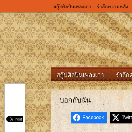
สกู๊ปศิลปินเพลงเก่า
รำลึกความหลัง
สกู๊ปศิลปินเพลงเก่า
รำลึก
บอกกับฉัน
Facebook
Twit