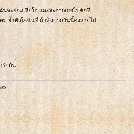
ัก ฉันจะยอมเสียใจ และจะจากเธอไปซักที
ไหม ย้ำหัวใจฉันที ถ้าพ้นจากวันนี้คงสายไป
ารักกัน
ะคร