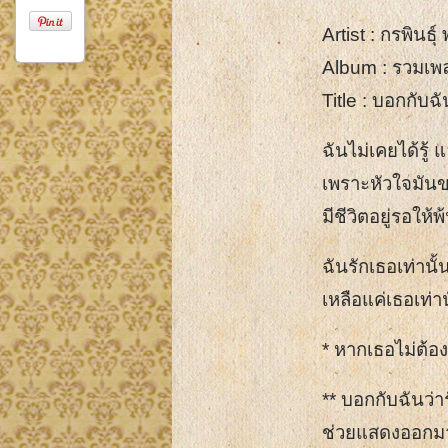
Artist : กรพินธุ์ 
Album : รวมเพ
Title : บอกกับฉั
ฉันไม่เคยได้รู้ 
เพราะหัวใจมัน
มีชีวิตอยู่รอให
ฉันรักเธอเท่านั้
เหลือแค่เธอเท่า
* หากเธอไม่ต้อ
** บอกกับฉันว่าร
ช่วยแสดงออกมาให