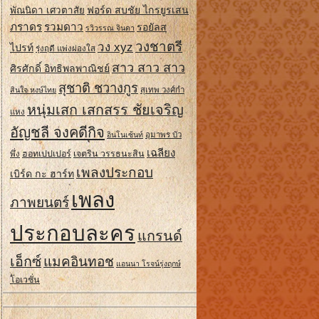
ฟอร์ด สบชัย ไกรยูรเสน
พัณนิดา เศวตาสัย
ภราดร
รวมดาว
รอยัลส
รวิวรรณ จินดา
วงชาตรี
วง xyz
ไปรท์
รุ่งฤดี แพ่งผ่องใส
สาว สาว สาว
ศิรศักดิ์ อิทธิพลพาณิชย์
สุชาติ ชวางกูร
สินใจ หงษ์ไทย
สุเทพ วงศ์กํา
หนุ่มเสก เสกสรร ชัยเจริญ
แหง
อัญชลี จงคดีกิจ
อินโนเซ้นท์
อุมาพร บัว
เฉลียง
ฮอทเปปเปอร์
เจตริน วรรธนะสิน
พึ่ง
เพลงประกอบ
เบิร์ด กะ ฮาร์ท
เพลง
ภาพยนตร์
ประกอบละคร
แกรนด์
เอ็กซ์
แมคอินทอช
แอนนา โรจน์รุ่งฤกษ์
โอเวชั่น