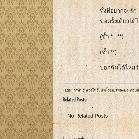
ทั้งที่อยากจะร
ขอครั้งเดียวได้
(ซ้ำ * , **)
(ซ้ำ **)
บอกฉันได้ไหมว่
Tags:
กรพินธุ์ พ่วงโพธิ์
,
น้ำผึ้งขม
,
เพลงประกอบล
Related Posts:
No Related Posts
Leave a reply