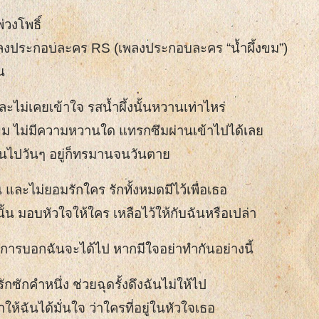
พ่วงโพธิ์
ลงประกอบละคร RS (เพลงประกอบละคร “น้ำผึ้งขม”)
น
และไม่เคยเข้าใจ รสน้ำผึ้งนั้นหวานเท่าไหร่
ขม ไม่มีความหวานใด แทรกซึมผ่านเข้าไปได้เลย
้พ้นไปวันๆ อยู่ก็ทรมานจนวันตาย
น และไม่ยอมรักใคร รักทั้งหมดมีไว้เพื่อเธอ
นั้น มอบหัวใจให้ใคร เหลือไว้ให้กับฉันหรือเปล่า
งการบอกฉันจะได้ไป หากมีใจอย่าทำกันอย่างนี้
ักซักคำหนึ่ง ช่วยฉุดรั้งดึงฉันไม่ให้ไป
้ฉันได้มั่นใจ ว่าใครที่อยู่ในหัวใจเธอ