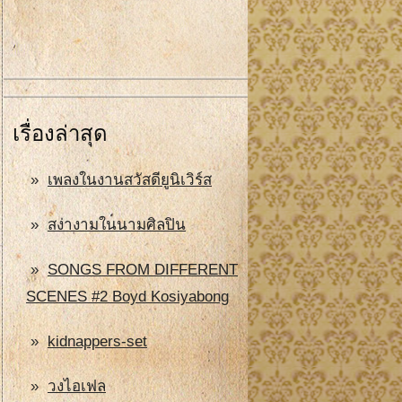
เรื่องล่าสุด
เพลงในงานสวัสดียูนิเวิร์ส
สง่างามในนามศิลปิน
SONGS FROM DIFFERENT
SCENES #2 Boyd Kosiyabong
kidnappers-set
วงไอเฟล