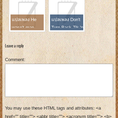
Westlife
แปลเพลง He
แปลเพลง Don't
wasn't man
Turn Back-Tik 'n
enough-Toni
Tak
Braxton
Leave a reply
Comment
You may use these HTML tags and attributes:
<a 
href="" title=""> <abbr title=""> <acronym title=""> <b> 