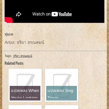
ทุ่มเท
Artist: จริยา สรณคมน์
Tags:
จริยา สรณคมน์
Related Posts:
แปลเพลง When
แปลเพลง Sing-
You're Looking
Travis
Like That-