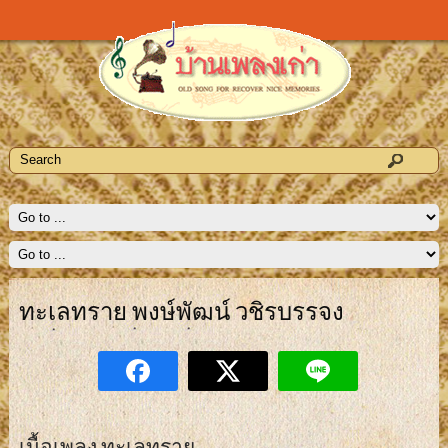
ทะเลทราย พงษ์พัฒน์ วชิรบรรจง
เนื้อเพลง ทะเลทราย