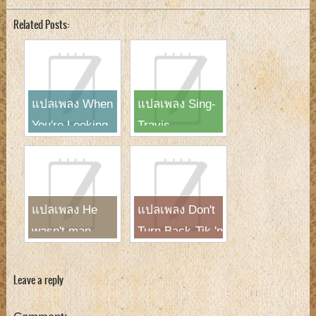
Related Posts:
แปลเพลง When
แปลเพลง Sing-
You're Looking
Travis
Like That-
Westlife
แปลเพลง He
แปลเพลง Don't
wasn't man
Turn Back-Tik 'n
enough-Toni
Tak
Braxton
Leave a reply