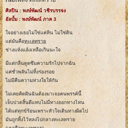
ศิลปิน : พงษ์พัฒน์ วชิรบรรจง
อัลบั้ม : พงษ์พัฒน์ ภาค 3
ใจอย่างเธอไม่ใช่แค่หิน ไม่ใช่ดิน
แต่มันคือ
ทะเลทราย
ช่างแห้งแล้งเหลือเกินนะใจ
มีแต่กลืนดูดซึมความรักไปจากฉัน
แค่ชั่วพลันไม่ทิ้งร่องรอย
ไม่มีคืนความห่วงใยให้กัน
ไม่เคยคิดฝันฉันต้องมาเจอคนพรรค์นี้
เจ็บปวดสิ้นดีแทบไม่มีทางออกทางไหน
ได้แต่ทุกข์ร้อนเพราะหัวใจเดินทางผิดไป
มันถูกทิ้งไว้หลงไปกลางทะเลทราย