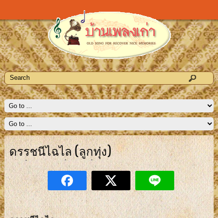
ดรรชนีไฉไล (ลูกทุ่ง)