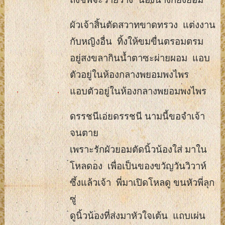
ผัวเจ้าสิ้นตัดสวาทขาดทรวง แต่งงาน
กับหญิงอื่น ทิ้งให้ขมขื่นตรอมตรม
อยู่สงขลากินน้ำตาซะผ่ายผอม แอบ
ตัวอยู่ในห้องกลางพยอมพงไพร
แอบตัวอยู่ในห้องกลางพยอมพงไพร
ดรรชนีเอ่ยดรรชนี นามนี้ขอจำเจ้า
จนตาย
เพราะรักผัวยอมตัดนิ้วน้องใส่ มาใน
โหลดอง เพื่อเป็นของขวัญวันวิวาห์
ซึ้งแล้วเจ้า พี่มาเปิดโหลดู ขนหัวพี่ลุก
ซู่
ดูนิ้วน้องที่ส่งมาหัวใจเต้น แถบเผ่น