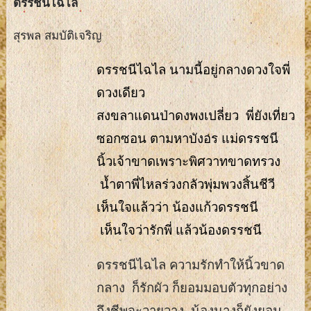
ดรรชนีไฉไล
สุรพล สมบัติเจริญ
ดรรชนีไฉไล นามนี้อยู่กลางดวงใจพี่
ดวงเดียว
สงขลาแดนป่าดงพงเปลี่ยว พี่ยังเที่ยว
ซอกซอน ตามหาบังอร แม่ดรรชนี
นิ้วเจ้าขาดเพราะพิศวาทขาดทรวง
น้ำตาพี่ไหลร่วงกลัวพุ่มพวงสิ้นชีวี
เห็นใจแล้วว่า น้องแก้วดรรชนี
เห็นใจว่ารักพี่ แล้วน้องดรรชนี
ดรรชนีไฉไล ความรักทำให้นิ้วขาด
กลาง ก็รักผัว ก็ยอมมอบตัวทุกอย่าง
ถึงชีพจะวายวาง น้องนางก็ยังยอม