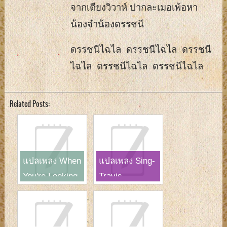
จากเตียงวิวาห์ ปากละเมอเพ้อหา
น้องจ๋าน้องดรรชนี
ดรรชนีไฉไล ดรรชนีไฉไล ดรรชนี
ไฉไล ดรรชนีไฉไล ดรรชนีไฉไล
Related Posts:
แปลเพลง When
แปลเพลง Sing-
You're Looking
Travis
Like That-
Westlife