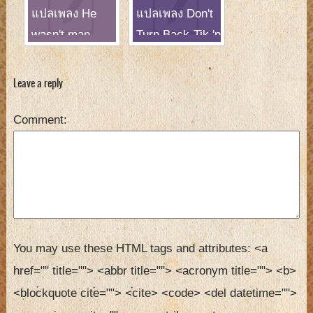
แปลเพลง He
แปลเพลง Don't
wasn't man
Turn Back-Tik 'n
enough-Toni
Tak
Braxton
Leave a reply
Comment
You may use these HTML tags and attributes:
<a 
href="" title=""> <abbr title=""> <acronym title=""> <b> 
<blockquote cite=""> <cite> <code> <del datetime=""> 