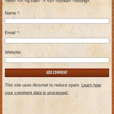
<em> <i> <q cite=""> <s> <strike> <strong> 
Name
*
Email
*
Website
This site uses Akismet to reduce spam.
Learn how
your comment data is processed.