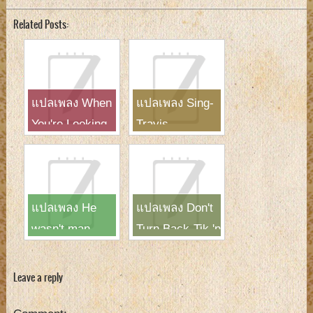
Related Posts:
แปลเพลง When
แปลเพลง Sing-
You're Looking
Travis
Like That-
Westlife
แปลเพลง He
แปลเพลง Don't
wasn't man
Turn Back-Tik 'n
enough-Toni
Tak
Braxton
Leave a reply