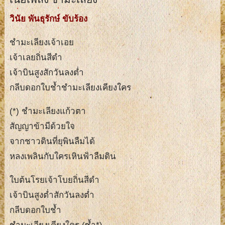
วินัย พันธุรักษ์ ขับร้อง
ชำมะเลียงเจ้าเอย
เจ้าเลยถิ่นสีดำ
เจ้าบินสูงสักวันลงต่ำ
กลีบดอกใบช้ำชำมะเลียงเคียงใคร
(*) ชำมะเลียงแก้วตา
สัญญาข้ามีด้วยใจ
จากชาวดินที่ยุพินลืมได้
หลงเพลินกับใครเหินฟ้าลืมดิน
ใบต้นโรยเจ้าโบยถิ่นสีดำ
เจ้าบินสูงต่ำสักวันลงต่ำ
กลีบดอกใบช้ำ