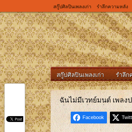
สกู๊ปศิลปินเพลงเก่า
รำลึกความหลัง
สกู๊ปศิลปินเพลงเก่า
รำลึก
ฉันไม่มีเวทย์มนต์ เพลง
Facebook
Twit