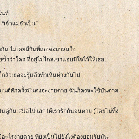
ะนันท์
เจ้าแม่จำเป็น”
้ากัน ไม่เคยมีวันที่เธอจะมาสนใจ
ยซ้ำว่าใคร ที่อยู่ไม่ไกลเขาแอบมีใจไว้ให้เธอ
็กลัวเธอจะรู้แล้วทำเหินห่างกันไป
์มนต์สักครั้งมันคงจะง่ายดาย ฉันก็คงจะใช้บันดาล
็นคู่กันเสมอไป เสกให้เรารักกันจนตาย (โดยไม่ทิ้ง
ีอะไรง่ายดาย ที่ยังเป็นไปยังไงต้องยอมรับมัน