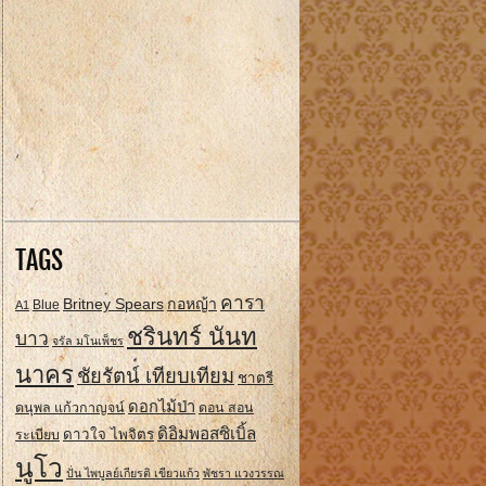
TAGS
คารา
Britney Spears
กอหญ้า
A1
Blue
ชรินทร์ นันท
บาว
จรัล มโนเพ็ชร
นาคร
ชัยรัตน์ เทียบเทียม
ชาตรี
ดอกไม้ป่า
ดนุพล แก้วกาญจน์
ดอน สอน
ดิอิมพอสซิเบิ้ล
ดาวใจ ไพจิตร
ระเบียบ
นูโว
ปั่น ไพบูลย์เกียรติ เขียวแก้ว
พัชรา แวงวรรณ