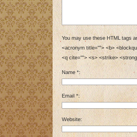
You may use these HTML tags an
<acronym title=""> <b> <blockqu
<q cite=""> <s> <strike> <strong
Name
*
Email
*
Website