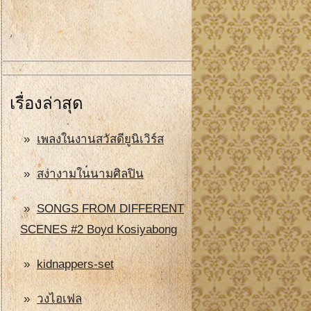
เรื่องล่าสุด
เพลงในงานสวัสดียูนิเวิร์ส
สง่างามในนามศิลปิน
SONGS FROM DIFFERENT
SCENES #2 Boyd Kosiyabong
kidnappers-set
วงไอเฟล