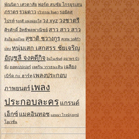
ฟอร์ด สบชัย ไกรยูรเสน
พัณนิดา เศวตาสัย
ภราดร
รวมดาว
รอยัลส
รวิวรรณ จินดา
วงชาตรี
วง xyz
ไปรท์
รุ่งฤดี แพ่งผ่องใส
สาว สาว สาว
ศิรศักดิ์ อิทธิพลพาณิชย์
สุชาติ ชวางกูร
สินใจ หงษ์ไทย
สุเทพ วงศ์กํา
หนุ่มเสก เสกสรร ชัยเจริญ
แหง
อัญชลี จงคดีกิจ
อินโนเซ้นท์
อุมาพร บัว
เฉลียง
ฮอทเปปเปอร์
เจตริน วรรธนะสิน
พึ่ง
เพลงประกอบ
เบิร์ด กะ ฮาร์ท
เพลง
ภาพยนตร์
ประกอบละคร
แกรนด์
เอ็กซ์
แมคอินทอช
แอนนา โรจน์รุ่งฤกษ์
โอเวชั่น