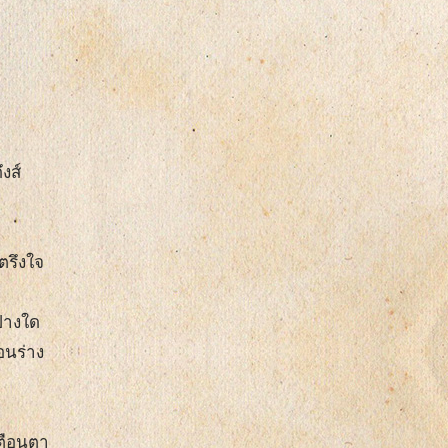
งส์
ตรึงใจ
อปางใด
อนร่าง
ตือนตา