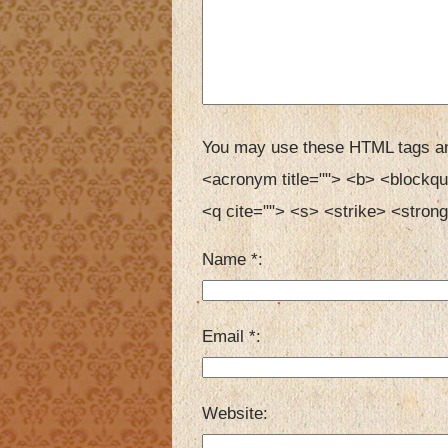
You may use these HTML tags an
<acronym title=""> <b> <blockqu
<q cite=""> <s> <strike> <strong
Name
*
Email
*
Website