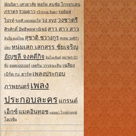
ฟอร์ด สบชัย ไกรยูรเสน
พัณนิดา เศวตาสัย
ภราดร
รวมดาว
รอยัลส
รวิวรรณ จินดา
วงชาตรี
วง xyz
ไปรท์
รุ่งฤดี แพ่งผ่องใส
สาว สาว สาว
ศิรศักดิ์ อิทธิพลพาณิชย์
สุชาติ ชวางกูร
สินใจ หงษ์ไทย
สุเทพ วงศ์กํา
หนุ่มเสก เสกสรร ชัยเจริญ
แหง
อัญชลี จงคดีกิจ
อินโนเซ้นท์
อุมาพร บัว
เฉลียง
ฮอทเปปเปอร์
เจตริน วรรธนะสิน
พึ่ง
เพลงประกอบ
เบิร์ด กะ ฮาร์ท
เพลง
ภาพยนตร์
ประกอบละคร
แกรนด์
เอ็กซ์
แมคอินทอช
แอนนา โรจน์รุ่งฤกษ์
โอเวชั่น