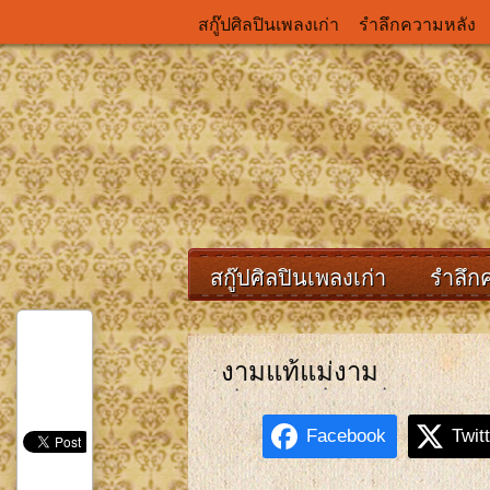
สกู๊ปศิลปินเพลงเก่า
รำลึกความหลัง
สกู๊ปศิลปินเพลงเก่า
รำลึก
งามแท้แม่งาม
Facebook
Twit