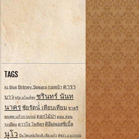
TAGS
คารา
Britney Spears
กอหญ้า
A1
Blue
ชรินทร์ นันท
บาว
จรัล มโนเพ็ชร
นาคร
ชัยรัตน์ เทียบเทียม
ชาตรี
ดอกไม้ป่า
ดนุพล แก้วกาญจน์
ดอน สอน
ดิอิมพอสซิเบิ้ล
ดาวใจ ไพจิตร
ระเบียบ
นูโว
ปั่น ไพบูลย์เกียรติ เขียวแก้ว
พัชรา แวงวรรณ