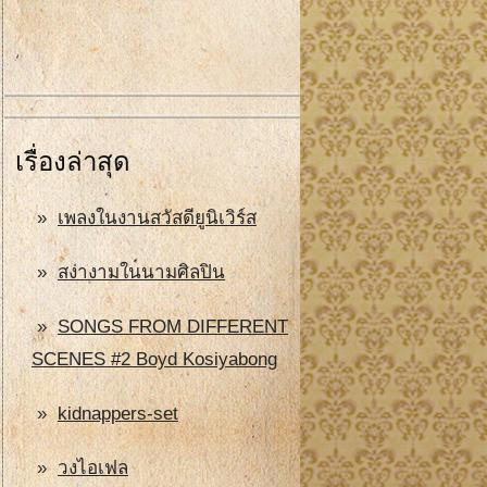
เรื่องล่าสุด
เพลงในงานสวัสดียูนิเวิร์ส
สง่างามในนามศิลปิน
SONGS FROM DIFFERENT
SCENES #2 Boyd Kosiyabong
kidnappers-set
วงไอเฟล