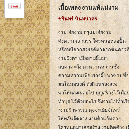
เนื้อเพลง งามแท้แม่งาม
ชรินทร์ นันทนาคร
งามเอ๋ยงาม กรุแม่เอ๋ยงาม
ดั่งความเสกสรร ใครหนอหล่อปั้น
หรือหนีจากสวรรค์มาจากชั้นดาวดึ
งามฝังตา เมื่อยามยิ้มมา
สบตาตะลึง ตาหวานหว่านซึ้ง
ความหวานเพียงรวงผึ้ง พาซาบซึ้ง
ยลโฉมอนงค์ ดั่งกินนรลงสรง
พาให้หลงเผลอไป บุญสร้างไว้เมื่
ทำบุญไว้ด้วยอะไร จึงงามไปทั่วเรื
*งามผิวพรรณ ดุจจะเย้ยจันทร์
ให้พลันจืดจาง งามคิ้วแก้มคาง
ใครหนอมาเสกสร้าง งามติดค้าง เ