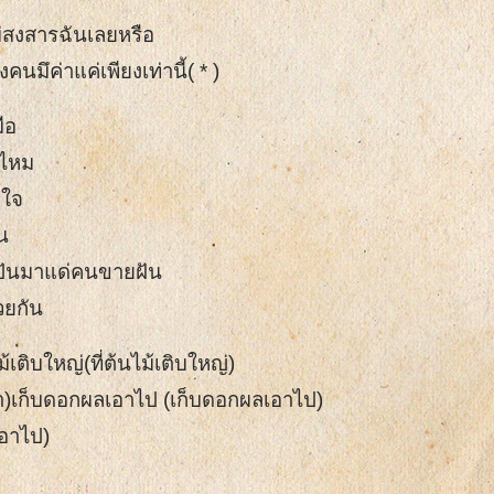
ม่สงสารฉันเลยหรือ
นมึค่าแค่เพียงเท่านี้( * )
ือ
ูไหม
ำใจ
น
งปันมาแด่คนขายฝัน
วยกัน
ม้เติบใหญ่(ที่ต้นไม้เติบใหญ่)
า)เก็บดอกผลเอาไป (เก็บดอกผลเอาไป)
อาไป)