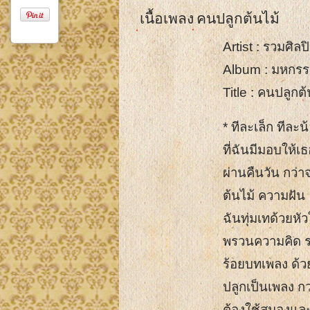
เนื้อเพลง คนปลูกต้นไม้
Artist : รวมศิลป
Album : มหกรร
Title : คนปลูกต้
* ทีละเล็ก ทีละ
ที่ฉันมีมอบให้เ
ผ่านคืนวัน กว่า
ต้นไม้ ความฝัน
ฉันทุ่มเทด้วยหั
พรวนความคิด 
ร้อยบทเพลง ด้ว
ปลูกเป็นเพลง ก
ต้องใช้สมองและ