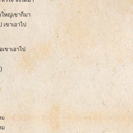
ิบใหญ่เขาก็มา
ป เขาเอาไป
ื่อเขาเอาไป
)
หม
หม