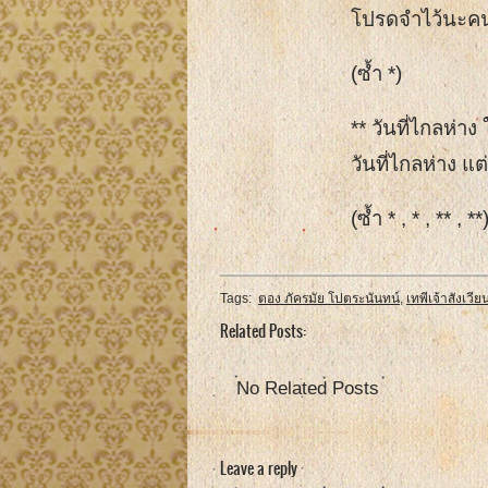
โปรดจำไว้นะคนดี
(ซ้ำ *)
** วันที่ไกลห่าง
วันที่ไกลห่าง แต
(ซ้ำ * , * , ** , **
Tags:
ตอง ภัครมัย โปตระนันทน์
,
เทพีเจ้าสังเวีย
Related Posts:
No Related Posts
Leave a reply