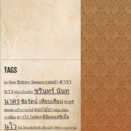
TAGS
คารา
Britney Spears
กอหญ้า
A1
Blue
ชรินทร์ นันท
บาว
จรัล มโนเพ็ชร
นาคร
ชัยรัตน์ เทียบเทียม
ชาตรี
ดอกไม้ป่า
ดนุพล แก้วกาญจน์
ดอน สอน
ดิอิมพอสซิเบิ้ล
ดาวใจ ไพจิตร
ระเบียบ
นูโว
ปั่น ไพบูลย์เกียรติ เขียวแก้ว
พัชรา แวงวรรณ