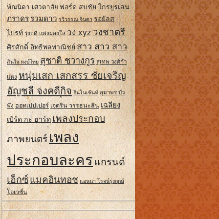
ฟอร์ด สบชัย ไกรยูรเสน
พัณนิดา เศวตาสัย
ภราดร
รวมดาว
รอยัลส
รวิวรรณ จินดา
วงชาตรี
วง xyz
ไปรท์
รุ่งฤดี แพ่งผ่องใส
สาว สาว สาว
ศิรศักดิ์ อิทธิพลพาณิชย์
สุชาติ ชวางกูร
สินใจ หงษ์ไทย
สุเทพ วงศ์กํา
หนุ่มเสก เสกสรร ชัยเจริญ
แหง
อัญชลี จงคดีกิจ
อินโนเซ้นท์
อุมาพร บัว
เฉลียง
ฮอทเปปเปอร์
เจตริน วรรธนะสิน
พึ่ง
เพลงประกอบ
เบิร์ด กะ ฮาร์ท
เพลง
ภาพยนตร์
ประกอบละคร
แกรนด์
เอ็กซ์
แมคอินทอช
แอนนา โรจน์รุ่งฤกษ์
โอเวชั่น