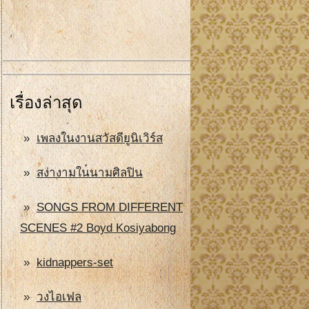
เรื่องล่าสุด
เพลงในงานสวัสดียูนิเวิร์ส
สง่างามในนามศิลปิน
SONGS FROM DIFFERENT
SCENES #2 Boyd Kosiyabong
kidnappers-set
วงไอเฟล