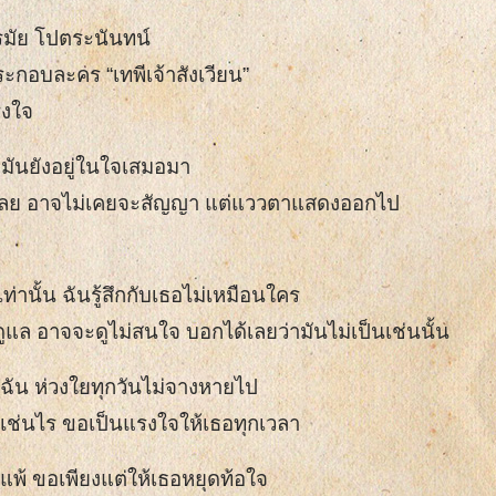
ครมัย โปตระนันทน์
ะกอบละคร “เทพีเจ้าสังเวียน”
รงใจ
รู้ มันยังอยู่ในใจเสมอมา
เลย อาจไม่เคยจะสัญญา แต่แววตาแสดงออกไป
ท่านั้น ฉันรู้สึกกับเธอไม่เหมือนใคร
ูแล อาจจะดูไม่สนใจ บอกได้เลยว่ามันไม่เป็นเช่นนั้น
ใจฉัน ห่วงใยทุกวันไม่จางหายไป
็นเช่นไร ขอเป็นแรงใจให้เธอทุกเวลา
แพ้ ขอเพียงแต่ให้เธอหยุดท้อใจ