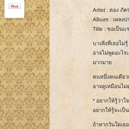
Artist : ตอง ภั
Album : เพลงปร
Title : ขอเป็นแ
บางสิ่งที่เธอไม่
อาจไม่พูดอะไร
มากมาย
คนหนึ่งคนเดียวเ
อาจดูเหมือนไม่ด
* อยากให้รู้ว่า
อยากให้รู้จะเป
ถ้าหากวันใดเธอ