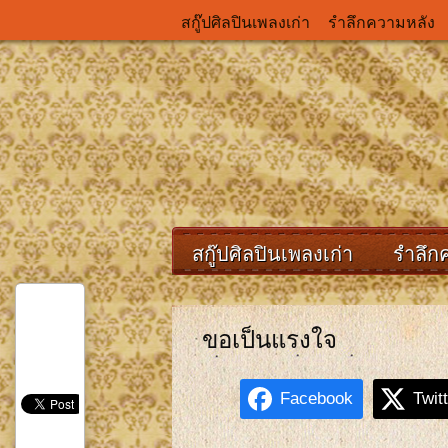
สกู๊ปศิลปินเพลงเก่า
รำลึกความหลัง
สกู๊ปศิลปินเพลงเก่า
รำลึก
ขอเป็นแรงใจ
Facebook
Twit