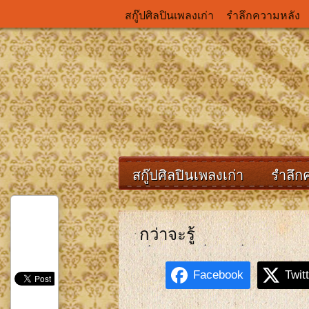
สกู๊ปศิลปินเพลงเก่า
รำลึกความหลัง
สกู๊ปศิลปินเพลงเก่า
รำลึก
กว่าจะรู้
Facebook
Twit