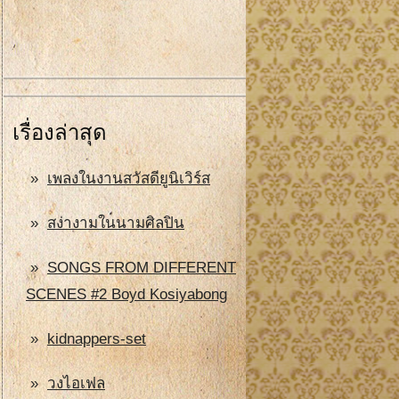
เรื่องล่าสุด
เพลงในงานสวัสดียูนิเวิร์ส
สง่างามในนามศิลปิน
SONGS FROM DIFFERENT
SCENES #2 Boyd Kosiyabong
kidnappers-set
วงไอเฟล