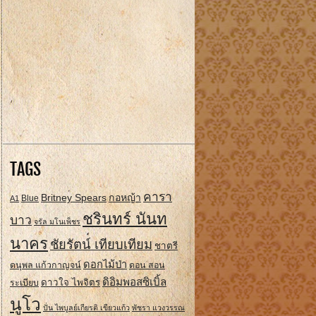
TAGS
คารา
Britney Spears
กอหญ้า
A1
Blue
ชรินทร์ นันท
บาว
จรัล มโนเพ็ชร
นาคร
ชัยรัตน์ เทียบเทียม
ชาตรี
ดอกไม้ป่า
ดนุพล แก้วกาญจน์
ดอน สอน
ดิอิมพอสซิเบิ้ล
ดาวใจ ไพจิตร
ระเบียบ
นูโว
ปั่น ไพบูลย์เกียรติ เขียวแก้ว
พัชรา แวงวรรณ