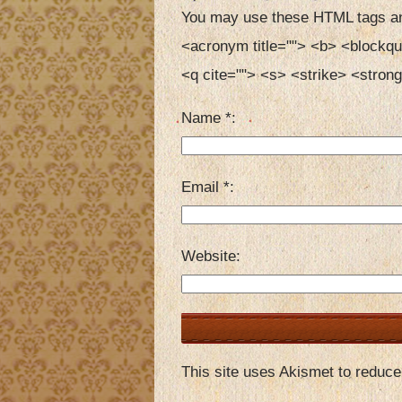
You may use these HTML tags an
<acronym title=""> <b> <blockqu
<q cite=""> <s> <strike> <strong
Name
*
Email
*
Website
This site uses Akismet to reduc