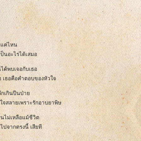
ยดีแค่ไหน
เป็นอะไรได้เสมอ
ันได้พบเจอกับเธอ
อ เธอคือคำตอบของหัวใจ
ลึกเกินปีนป่าย
 ใจสลายเพราะรักอาบยาพิษ
อนไม่เหลือแม้ชีวิต
ไปจากตรงนี้ เสียที