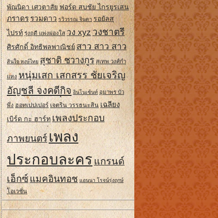
ฟอร์ด สบชัย ไกรยูรเสน
พัณนิดา เศวตาสัย
ภราดร
รวมดาว
รอยัลส
รวิวรรณ จินดา
วงชาตรี
วง xyz
ไปรท์
รุ่งฤดี แพ่งผ่องใส
สาว สาว สาว
ศิรศักดิ์ อิทธิพลพาณิชย์
สุชาติ ชวางกูร
สินใจ หงษ์ไทย
สุเทพ วงศ์กํา
หนุ่มเสก เสกสรร ชัยเจริญ
แหง
อัญชลี จงคดีกิจ
อินโนเซ้นท์
อุมาพร บัว
เฉลียง
ฮอทเปปเปอร์
เจตริน วรรธนะสิน
พึ่ง
เพลงประกอบ
เบิร์ด กะ ฮาร์ท
เพลง
ภาพยนตร์
ประกอบละคร
แกรนด์
เอ็กซ์
แมคอินทอช
แอนนา โรจน์รุ่งฤกษ์
โอเวชั่น