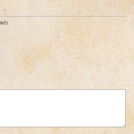
นพเก้า