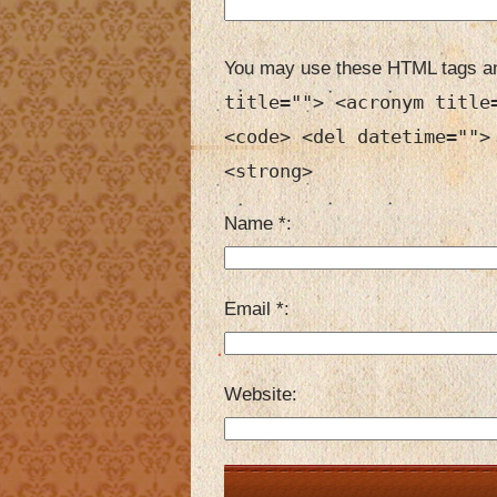
You may use these HTML tags an
title=""> <acronym title
<code> <del datetime="">
<strong>
Name
*
Email
*
Website