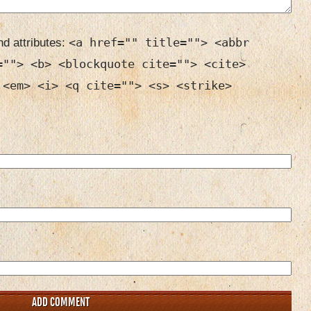
<a href="" title=""> <abbr
d attributes:
=""> <b> <blockquote cite=""> <cite>
 <em> <i> <q cite=""> <s> <strike>