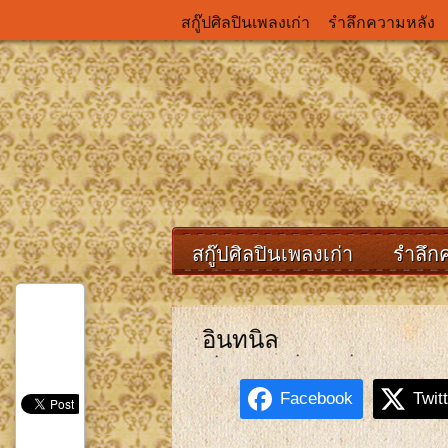
สกู๊ปศิลปินเพลงเก่า
รำลึกความหลัง
สกู๊ปศิลปินเพลงเก่า
รำลึก
อินทนิล
Facebook
Twit