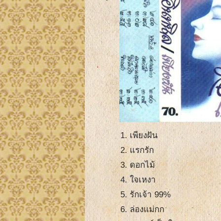
เพียงฝัน
แรกรัก
ดอกไม้
ใจเหงา
รักเจ้า 99%
ล่องแม่กก