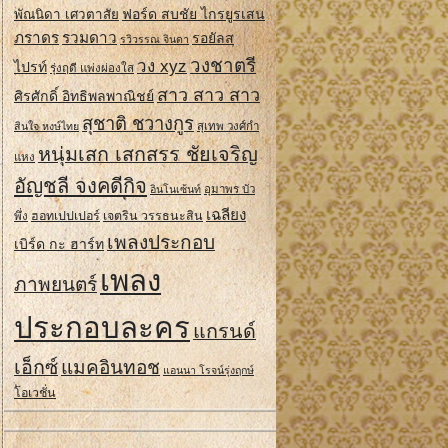
ฟอร์ด สบชัย ไกรยูรเสน
พัณนิดา เศวตาสัย
ภราดร
รวมดาว
รอยัลส
รวิวรรณ จินดา
วงชาตรี
วง xyz
ไปรท์
รุ่งฤดี แพ่งผ่องใส
สาว สาว สาว
ศิรศักดิ์ อิทธิพลพาณิชย์
สุชาติ ชวางกูร
สินใจ หงษ์ไทย
สุเทพ วงศ์กํา
หนุ่มเสก เสกสรร ชัยเจริญ
แหง
อัญชลี จงคดีกิจ
อินโนเซ้นท์
อุมาพร บัว
เฉลียง
ฮอทเปปเปอร์
เจตริน วรรธนะสิน
พึ่ง
เพลงประกอบ
เบิร์ด กะ ฮาร์ท
เพลง
ภาพยนตร์
ประกอบละคร
แกรนด์
เอ็กซ์
แมคอินทอช
แอนนา โรจน์รุ่งฤกษ์
โอเวชั่น