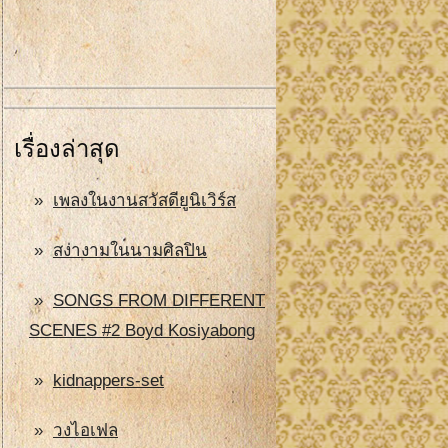
เรื่องล่าสุด
เพลงในงานสวัสดียูนิเวิร์ส
สง่างามในนามศิลปิน
SONGS FROM DIFFERENT
SCENES #2 Boyd Kosiyabong
kidnappers-set
วงไอเฟล