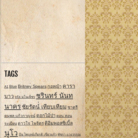
TAGS
คารา
Britney Spears
กอหญ้า
A1
Blue
ชรินทร์ นันท
บาว
จรัล มโนเพ็ชร
นาคร
ชัยรัตน์ เทียบเทียม
ชาตรี
ดอกไม้ป่า
ดนุพล แก้วกาญจน์
ดอน สอน
ดิอิมพอสซิเบิ้ล
ดาวใจ ไพจิตร
ระเบียบ
นูโว
ปั่น ไพบูลย์เกียรติ เขียวแก้ว
พัชรา แวงวรรณ