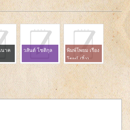
ุนนาค
วสันต์ โชติกุล
พิมพ์โพยม เรือง
โรจน์ (อิ๋ว)