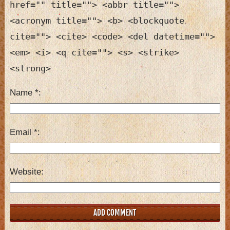
href="" title=""> <abbr title="">
<acronym title=""> <b> <blockquote
cite=""> <cite> <code> <del datetime="">
<em> <i> <q cite=""> <s> <strike>
<strong>
Name
*
Email
*
Website