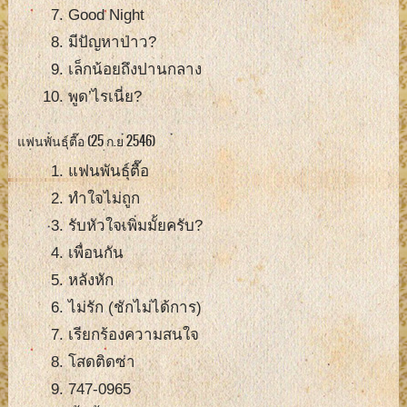
Good Night
มีปัญหาป่าว?
เล็กน้อยถึงปานกลาง
พูด’ไรเนี่ย?
แฟนพันธุ์ตื๊อ (25 ก.ย 2546)
แฟนพันธุ์ตื๊อ
ทำใจไม่ถูก
รับหัวใจเพิ่มมั้ยครับ?
เพื่อนกัน
หลังหัก
ไม่รัก (ชักไม่ได้การ)
เรียกร้องความสนใจ
โสดติดซ่า
747-0965