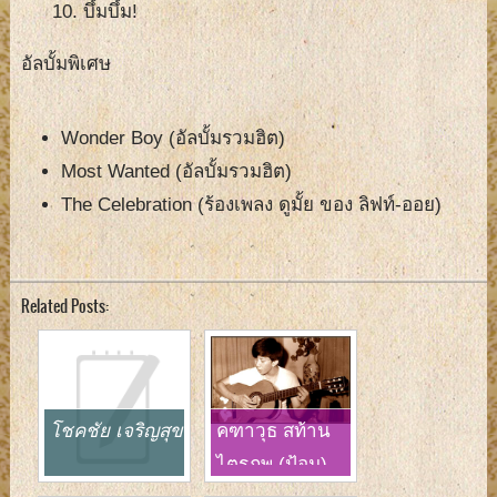
บึ้มบึ้ม!
อัลบั้มพิเศษ
Wonder Boy (อัลบั้มรวมฮิต)
Most Wanted (อัลบั้มรวมฮิต)
The Celebration (ร้องเพลง ดูมั้ย ของ ลิฟท์-ออย)
Related Posts:
โชคชัย เจริญสุข
คฑาวุธ สท้าน
ไตรภพ (ป้อม)