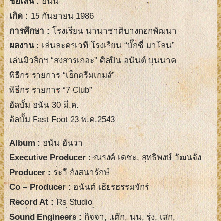
ชื่อเล่น
:
อนัน
เกิด :
15 กันยายน 1986
การศึกษา :
โรงเรียน นานาชาติบางกอกพัฒนา
ผลงาน :
เล่นละครเวที โรงเรียน “บั๊กซี่ มาโลน”
เล่นมิวสิกฯ “สงสารเถอะ” ศิลปิน อนันต์ บุนนาค
พิธีกร รายการ “เอ็กตรีมเกมส์”
พิธีกร รายการ “7 Club”
อัลบั้ม อนัน 30 มี.ค.
อัลบั้ม Fast Foot 23 พ.ค.2543
Album :
อนัน อันวา
Executive Producer :
ณรงค์ เดชะ, สุทธิพงษ์ วัฒนจัง
Producer :
ระวี กังสนารักษ์
Co – Producer :
อนันต์ เธียรธรรมจักร์
Record At :
Rs Studio
Sound Engineers :
กิจจา, แต๊ก, นน, รุ่ง, เสก,