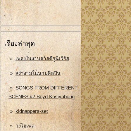
เรื่องล่าสุด
เพลงในงานสวัสดียูนิเวิร์ส
สง่างามในนามศิลปิน
SONGS FROM DIFFERENT
SCENES #2 Boyd Kosiyabong
kidnappers-set
วงไอเฟล