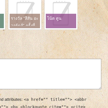
รางวัล "สีสัน อะ
โน้ต ตูน
วอร์ดส์" ครั้งที่
ม่
13
ก
<a href="" title=""> <abbr
d attributes:
=""> <b> <blockquote cite=""> <cite>