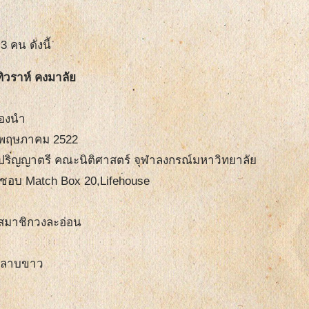
 คน ดังนี้
ิวราห์ คงมาลัย
้องนำ
0 พฤษภาคม 2522
ปริญญาตรี คณะนิติศาสตร์ จุฬาลงกรณ์มหาวิทยาลัย
ื่นชอบ Match Box 20,Lifehouse
สมาชิกวงละอ่อน
ุหลาบขาว
”