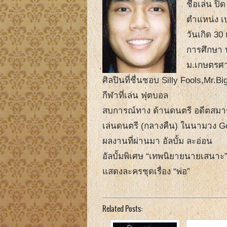
ชื่อเล่น ปิ๊ด
ตำแหน่ง เ
วันเกิด 3
การศึกษา 
ม.เกษตรศา
ศิลปินที่ชื่นชอบ Silly Fools,Mr.Bi
กีฬาที่เล่น ฟุตบอล
สบการณ์ทาง ด้านดนตรี อดีตสมา
เล่นดนตรี (กลางคืน) ในนามวง G
ผลงานที่ผ่านมา อัลบั้ม ละอ่อน
อัลบั้มพิเศษ “เทพนิยายนายเสนาะ
แสดงละครชุดเรื่อง “พ่อ”
Related Posts: