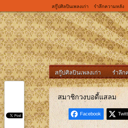
สกู๊ปศิลปินเพลงเก่า
รำลึกความหลัง
สกู๊ปศิลปินเพลงเก่า
รำลึก
สมาชิกวงบอดี้แสลม
Facebook
Twit