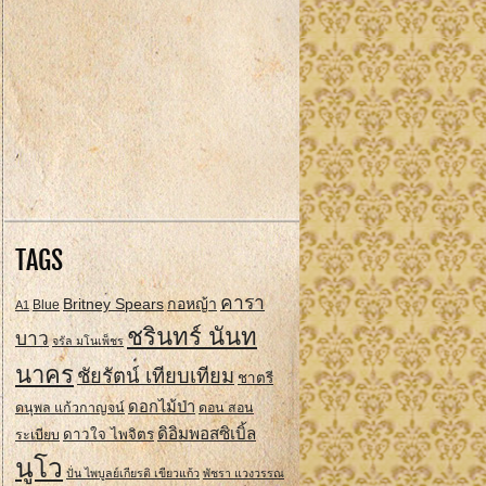
TAGS
คารา
Britney Spears
กอหญ้า
A1
Blue
ชรินทร์ นันท
บาว
จรัล มโนเพ็ชร
นาคร
ชัยรัตน์ เทียบเทียม
ชาตรี
ดอกไม้ป่า
ดนุพล แก้วกาญจน์
ดอน สอน
ดิอิมพอสซิเบิ้ล
ดาวใจ ไพจิตร
ระเบียบ
นูโว
ปั่น ไพบูลย์เกียรติ เขียวแก้ว
พัชรา แวงวรรณ