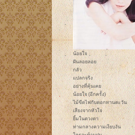
น้อยใจ
ฝันลอยลอย
กลัว
แปลกจริง
อย่างที่คุ้นเคย
น้อยใจ (อีกครั้ง)
ไม้ขีดไฟกับดอกทานตะวัน
เสียงจากหัวใจ
ยิ้มในดวงตา
ท่ามกลางความเงียบงัน
ใครจะห้ามฝน