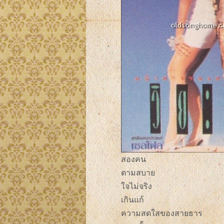
สองคน
ตามสบาย
ใจไม่จริง
เกินแก้
ความสดใสของสายธาร