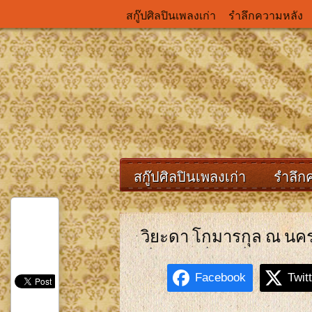
สกู๊ปศิลปินเพลงเก่า
รำลึกความหลัง
สกู๊ปศิลปินเพลงเก่า
รำลึก
วิยะดา โกมารกุล ณ นค
Facebook
Twit