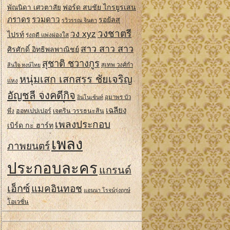
ฟอร์ด สบชัย ไกรยูรเสน
พัณนิดา เศวตาสัย
ภราดร
รวมดาว
รอยัลส
รวิวรรณ จินดา
วงชาตรี
วง xyz
ไปรท์
รุ่งฤดี แพ่งผ่องใส
สาว สาว สาว
ศิรศักดิ์ อิทธิพลพาณิชย์
สุชาติ ชวางกูร
สินใจ หงษ์ไทย
สุเทพ วงศ์กํา
หนุ่มเสก เสกสรร ชัยเจริญ
แหง
อัญชลี จงคดีกิจ
อินโนเซ้นท์
อุมาพร บัว
เฉลียง
ฮอทเปปเปอร์
เจตริน วรรธนะสิน
พึ่ง
เพลงประกอบ
เบิร์ด กะ ฮาร์ท
เพลง
ภาพยนตร์
ประกอบละคร
แกรนด์
เอ็กซ์
แมคอินทอช
แอนนา โรจน์รุ่งฤกษ์
โอเวชั่น