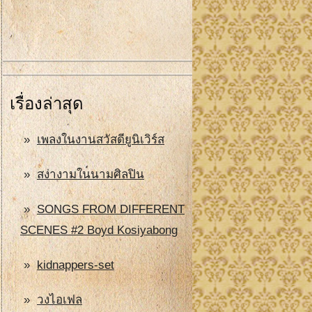
เรื่องล่าสุด
เพลงในงานสวัสดียูนิเวิร์ส
สง่างามในนามศิลปิน
SONGS FROM DIFFERENT
SCENES #2 Boyd Kosiyabong
kidnappers-set
วงไอเฟล