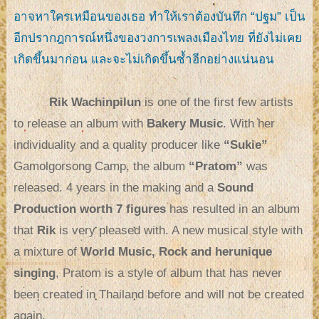
อาจหาใครเหมือนของเธอ ทำให้เราต้องบันทึก “ปฐม” เป็น
อีกปรากฎการณ์หนึ่งของวงการเพลงเมืองไทย ที่ยังไม่เคย
เกิดขึ้นมาก่อน และจะไม่เกิดขึ้นซ้ำอีกอย่างแน่นอน
Rik Wachinpilun
is one of the first few artists
to release an album with
Bakery Music
. With her
individuality and a quality producer like
“Sukie”
Gamolgorsong Camp, the album
“Pratom”
was
released. 4 years in the making and a
Sound
Production worth 7 figures
has resulted in an album
that
Rik
is very pleased with. A new musical style with
a mixture of
World Music, Rock and herunique
singing
, Pratom is a style of album that has never
been created in Thailand before and will not be created
again.