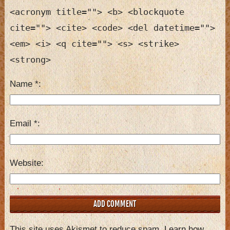
<acronym title=""> <b> <blockquote
cite=""> <cite> <code> <del datetime="">
<em> <i> <q cite=""> <s> <strike>
<strong>
Name
*
Email
*
Website
This site uses Akismet to reduce spam.
Learn how