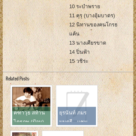
10 ระบำพราย
11 คุรุ (บางอุ้มบาตร)
12 นิทานของคนโกรธ
แค้น
13 นางเศียรขาด
14 ปิ่นฟ้า
15 วชิระ
Related Posts:
คฑาวุธ สท้าน
ยุรนันท์ ภมร
ไตรภพ (ป้อม)
มนตรี - แซม