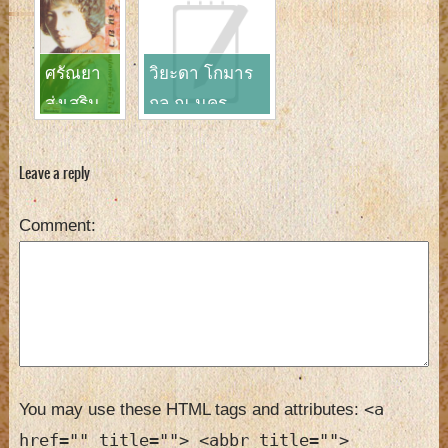
ศรัณยา
วิยะดา โกมาร
ส่งเสริม
กุล ณ นคร
สวัสดิ์
Leave a reply
Comment
<a
You may use these HTML tags and attributes:
href="" title=""> <abbr title="">