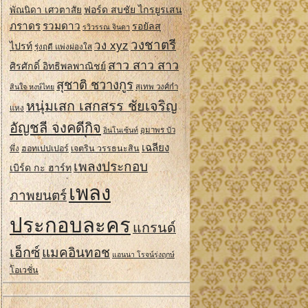
ฟอร์ด สบชัย ไกรยูรเสน
พัณนิดา เศวตาสัย
ภราดร
รวมดาว
รอยัลส
รวิวรรณ จินดา
วงชาตรี
วง xyz
ไปรท์
รุ่งฤดี แพ่งผ่องใส
สาว สาว สาว
ศิรศักดิ์ อิทธิพลพาณิชย์
สุชาติ ชวางกูร
สินใจ หงษ์ไทย
สุเทพ วงศ์กํา
หนุ่มเสก เสกสรร ชัยเจริญ
แหง
อัญชลี จงคดีกิจ
อินโนเซ้นท์
อุมาพร บัว
เฉลียง
ฮอทเปปเปอร์
เจตริน วรรธนะสิน
พึ่ง
เพลงประกอบ
เบิร์ด กะ ฮาร์ท
เพลง
ภาพยนตร์
ประกอบละคร
แกรนด์
เอ็กซ์
แมคอินทอช
แอนนา โรจน์รุ่งฤกษ์
โอเวชั่น