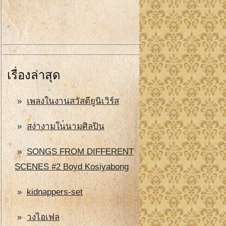
เรื่องล่าสุด
เพลงในงานสวัสดียูนิเวิร์ส
สง่างามในนามศิลปิน
SONGS FROM DIFFERENT
SCENES #2 Boyd Kosiyabong
kidnappers-set
วงไอเฟล