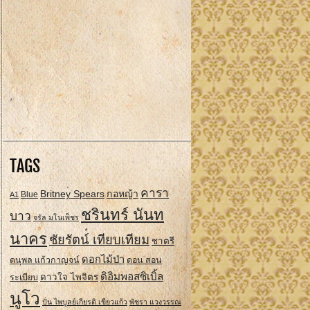
TAGS
คารา
Britney Spears
กอหญ้า
A1
Blue
ชรินทร์ นันท
บาว
จรัล มโนเพ็ชร
นาคร
ชัยรัตน์ เทียบเทียม
ชาตรี
ดอกไม้ป่า
ดนุพล แก้วกาญจน์
ดอน สอน
ดิอิมพอสซิเบิ้ล
ดาวใจ ไพจิตร
ระเบียบ
นูโว
ปั่น ไพบูลย์เกียรติ เขียวแก้ว
พัชรา แวงวรรณ