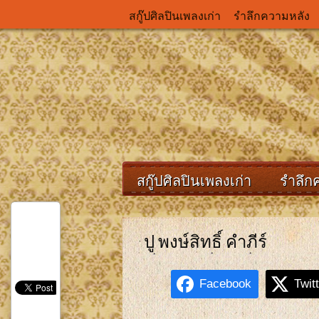
สกู๊ปศิลปินเพลงเก่า
รำลึกความหลัง
สกู๊ปศิลปินเพลงเก่า
รำลึก
ปู พงษ์สิทธิ์ คำภีร์
Facebook
Twit