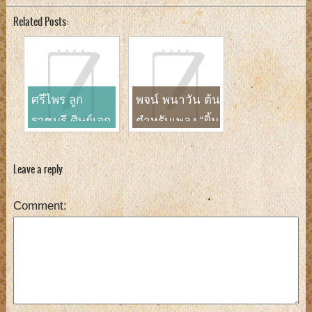
Related Posts:
ศรีไพร ลูก
พจน์ พนาวัน ต้น
ราชบุรี ศิษย์เอก
ตำหรับเพลง “ยิ้ม
อีกคนหนึ่งของ
แป้น”
สุรพล สมบัติ
Leave a reply
เจริญ
Comment