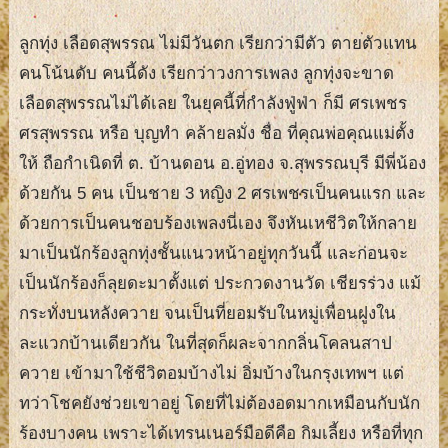
ลูกทุ่ง เลือดสุพรรณ ไม่มีวันตก เรียกว่ามีตัว ตายตัวแทน
คนโน้นดับ คนนี้ดัง เรียกว่าวงการเพลง ลูกทุ่งจะขาด
เลือดสุพรรณไม่ได้เลย ในยุคนี้ที่กําลังฟู่ฟ่า ก็มี ศรเพชร
ศรสุพรรณ หรือ บุญทํา คล้ายลมั่ง ชื่อ ที่คุณพ่อคุณแม่ตั้ง
ให้ ถือกําเนิดที่ ต. บ้านดอน อ.อู่ทอง จ.สุพรรณบุรี มีพี่น้อง
ด้วยกัน 5 คน เป็นชาย 3 หญิง 2 ศรเพชรเป็นคนแรก และ
ด้วยการเป็นคนชอบร้องเพลงนี่เอง จึงหันเหชีวิตให้กลาย
มาเป็นนักร้องลูกทุ่งชั้นแนวหน้าอยู่ทุกวันนี้ และก่อนจะ
เป็นนักร้องก็ลุยดะมาตั้งแต่ ประกวดงานวัด เชียรร่วง แม้
กระทั่งบนหลังควาย จนเป็นที่ยอมรับในหมู่เพื่อนฝูงใน
ละแวกบ้านเดียวกัน ในที่สุดก็ผละจากกลิ่นโคลนสาป
ควาย เข้ามาใช้ชีวิตอมบ้างไม่ อิ่มบ้างในกรุงเทพฯ แต่
ทว่าโชคยังช่วยเขาอยู่ โดยที่ไม่ต้องอดมากเหมือนกับนัก
ร้องบางคน เพราะได้เทรนเนอร์มือดีคือ กิมเลี้ยง หรือที่ทุก