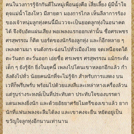
คนในวงการรู้จักกันดีในหมู่เพื่อนฝูงคือ เสี่ยเลี้ยง ผู้มีน้ำใจ
ดุจแม่น้ำโฮงโหว มีสายตา มองการไกล เห็นลีลาการร้อง
ของเจ้าหนุ่มลูกทุ่งคนนี้มีแววจะเป็นยอดลูกทุ่งในอนาคต
ได้ จึงจับอัดแผ่นเสียง พอเพลงแรกออกเท่านั้น ชื่อศรเพชร
ศรสุพรรณ ก็ติด บอร์ดของนักร้องลูกทุ่ง และก็อีกหลาย ๆ
เพลงตามมา จนดังกระฉ่อนไปทั่วเมืองไทย จดเหนือจดใต้
ตะวันตก ตะวันออก เอ่ยชื่อ ศรเพชร ศรสุพรรณ แม้กระทั่ง
เด็ก ๆ ยังรู้จัก ยิ่งในยุคนี้ เพลงไปโดนเขาหลอกอีกแล้ว กํา
ลังดังไปทั่ว น้อยคนนักที่จะไม่รู้จัก สําหรับการแสดง บน
เวทีก็พรึบพรั่บ พร้อมไปด้วยแสงสีและเหล่าหางเครื่องล้วน
แต่รูบร่างระหงษ์เป็นที่ประทับตา ประทับใจของบรรดา
แดนเพลงยิ่งนัก และด้วยอัธยาศรัยไมตรีของเขาแล้ว ยาก
นักที่แฟนเพลงจะลืมได้ลง และเขาคงจะยืน หยัดอยู่เป็น
ขวัญใจลูกทุ่งอีกนานเท่านาน