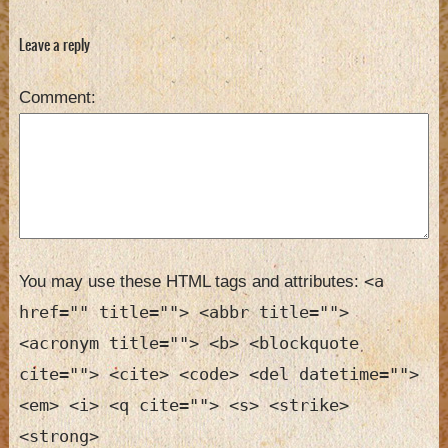
great duet
album
Leave a reply
Comment
<a
You may use these HTML tags and attributes:
href="" title=""> <abbr title="">
<acronym title=""> <b> <blockquote
cite=""> <cite> <code> <del datetime="">
<em> <i> <q cite=""> <s> <strike>
<strong>