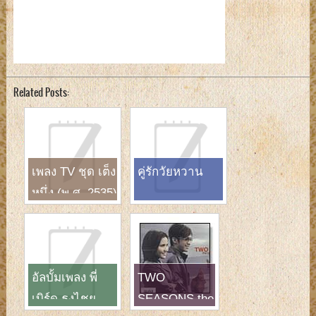
Related Posts:
เพลง TV ชุด เต็ง
คู่รักวัยหวาน
หนึ่ง (พ.ศ. 2535)
อัลบั้มเพลง พี่
TWO
เบิร์ด ธงไชย
SEASONS the