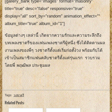
[gallery_bank type=”images” format=”masonry”
title=”true” desc=”false” responsive=”true”
display=”all” sort_by=”random” animation_effect=””
album_title=”true” album_id=”1″]
ข้อมูลต่างๆ เหล่านี้ เกิดจากความรักและความระลึกถึง
บทเพลงชาตรีของแฟนเพลงชาตรีผู้หนึ่ง ซึ่งได้ติดตามผล
งานเพลงของพี่ๆ วงชาตรีตั้งแต่เริ่มก่อตั้งวง พร้อมกับได้
เข้าเป็นสมาชิกแฟนคลับชาตรีตั้งแต่รุ่นแรก รวบรวม
โดยพี่
พฤฒิพล ประชุมผล
Tags:
วงชาตรี
Related Posts: