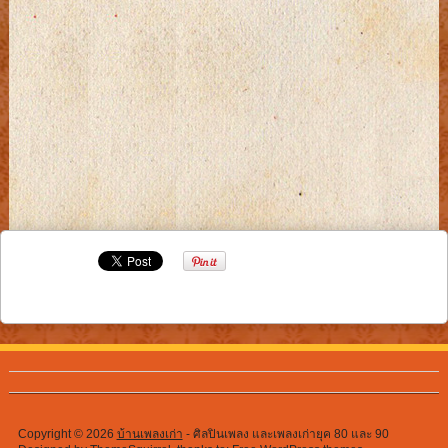
Copyright © 2026
บ้านเพลงเก่า
- ศิลปินเพลง และเพลงเก่ายุค 80 และ 90