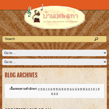
BLOG ARCHIVES
เนื้อเพลงตามตัวอักษร:
ก
ข
ค
ง
จ
ฉ
ช
ซ
ญ
ด
ต
ท
น
บ
ป
ผ
พ
ฟ
ม
ย
ร
ล
ว
ส
ห
อ
ฮ