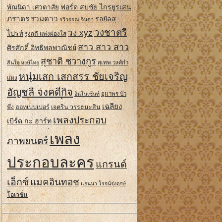
ฟอร์ด สบชัย ไกรยูรเสน
พัณนิดา เศวตาสัย
ภราดร
รวมดาว
รอยัลส
รวิวรรณ จินดา
วงชาตรี
วง xyz
ไปรท์
รุ่งฤดี แพ่งผ่องใส
สาว สาว สาว
ศิรศักดิ์ อิทธิพลพาณิชย์
สุชาติ ชวางกูร
สินใจ หงษ์ไทย
สุเทพ วงศ์กํา
หนุ่มเสก เสกสรร ชัยเจริญ
แหง
อัญชลี จงคดีกิจ
อินโนเซ้นท์
อุมาพร บัว
เฉลียง
ฮอทเปปเปอร์
เจตริน วรรธนะสิน
พึ่ง
เพลงประกอบ
เบิร์ด กะ ฮาร์ท
เพลง
ภาพยนตร์
ประกอบละคร
แกรนด์
เอ็กซ์
แมคอินทอช
แอนนา โรจน์รุ่งฤกษ์
โอเวชั่น