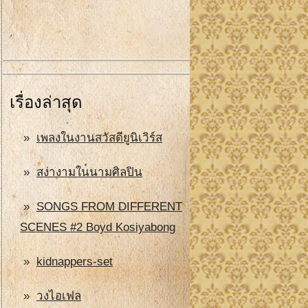
เรื่องล่าสุด
เพลงในงานสวัสดียูนิเวิร์ส
สง่างามในนามศิลปิน
SONGS FROM DIFFERENT
SCENES #2 Boyd Kosiyabong
kidnappers-set
วงไอเฟล