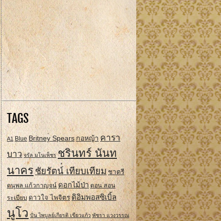
TAGS
คารา
Britney Spears
กอหญ้า
A1
Blue
ชรินทร์ นันท
บาว
จรัล มโนเพ็ชร
นาคร
ชัยรัตน์ เทียบเทียม
ชาตรี
ดอกไม้ป่า
ดนุพล แก้วกาญจน์
ดอน สอน
ดิอิมพอสซิเบิ้ล
ดาวใจ ไพจิตร
ระเบียบ
นูโว
ปั่น ไพบูลย์เกียรติ เขียวแก้ว
พัชรา แวงวรรณ