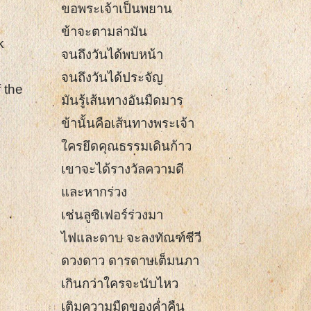
ขอพระเจ้าเป็นพยาน
ข้าจะตามล่ามัน
k
จนถึงวันได้พบหน้า
จนถึงวันได้ประจัญ
 the
มันรู้เส้นทางอันมืดมาร
ข้านั้นคือเส้นทางพระเจ้า
ใครยึดคุณธรรมเดินก้าว
เขาจะได้รางวัลความดี
และหากร่วง
เช่นลูซิเฟอร์ร่วงมา
ไฟและดาบ จะลงทัณฑ์ชีวี
ดวงดาว ดารดาษเต็มนภา
เกินกว่าใครจะนับไหว
เติมความมืดของค่ำคืน