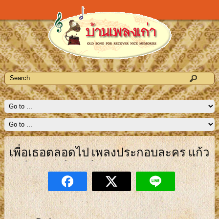
เพื่อเธอตลอดไป เพลงประกอบละคร แก้ว