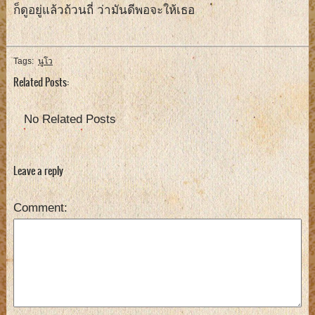
ก็ดูอยู่แล้วถ้วนถี่ ว่ามันดีพอจะให้เธอ
Tags:
นูโว
Related Posts:
No Related Posts
Leave a reply
Comment