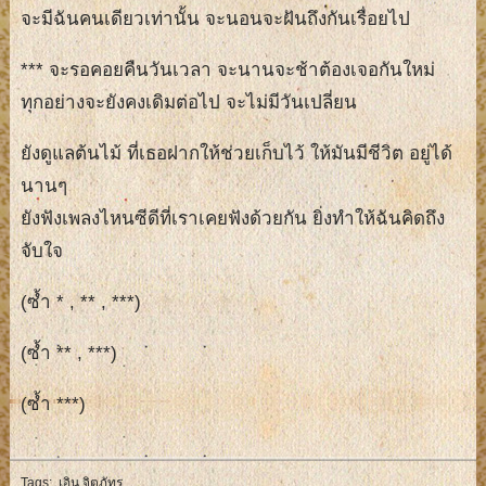
จะมีฉันคนเดียวเท่านั้น จะนอนจะฝันถึงกันเรื่อยไป
*** จะรอคอยคืนวันเวลา จะนานจะช้าต้องเจอกันใหม่
ทุกอย่างจะยังคงเดิมต่อไป จะไม่มีวันเปลี่ยน
ยังดูแลต้นไม้ ที่เธอฝากให้ช่วยเก็บไว้ ให้มันมีชีวิต อยู่ได้
นานๆ
ยังฟังเพลงไหนซีดีที่เราเคยฟังด้วยกัน ยิ่งทำให้ฉันคิดถึง
จับใจ
(ซ้ำ * , ** , ***)
(ซ้ำ ** , ***)
(ซ้ำ ***)
Tags:
เอิน จิตภัทร