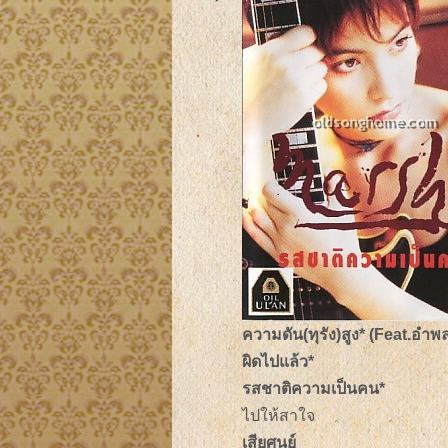
ความดัน(ทุรัง)สูง* (Feat.อำพ
ผิดไปแล้ว*
รสชาติความเป็นคน*
ไปให้สาใจ
เสียศูนย์