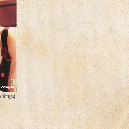
ล ลำพูน)